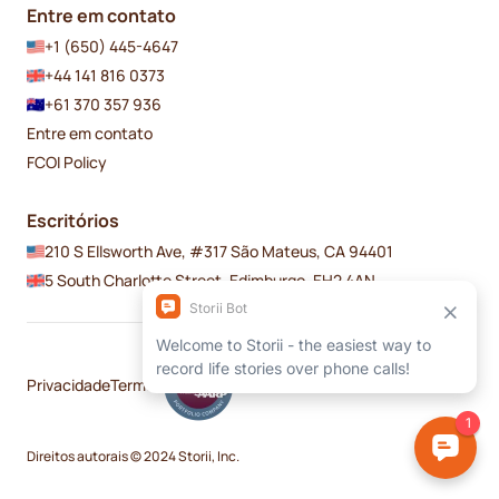
Entre em contato
+1 (650) 445-4647
+44 141 816 0373
+61 370 357 936
Entre em contato
FCOI Policy
Escritórios
210 S Ellsworth Ave, #317 São Mateus, CA 94401
5 South Charlotte Street, Edimburgo, EH2 4AN
Privacidade
Termos
Direitos autorais © 2024 Storii, Inc.