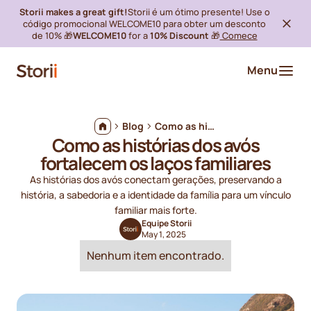
Storii makes a great gift!
Storii é um ótimo presente! Use o
código promocional WELCOME10 para obter um desconto
de 10% 🎁
WELCOME10
for a
10% Discount
🎁
Comece
Menu
Blog
Como as histórias dos avós fortalecem os laços familiares
Como as histórias dos avós
fortalecem os laços familiares
As histórias dos avós conectam gerações, preservando a
história, a sabedoria e a identidade da família para um vínculo
familiar mais forte.
Equipe Storii
May 1, 2025
Nenhum item encontrado.