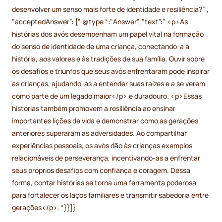
desenvolver um senso mais forte de identidade e resiliência?” ,
"acceptedAnswer”: {” @type “:"Answer”, "text”:” <p>As
histórias dos avós desempenham um papel vital na formação
do senso de identidade de uma criança, conectando-a à
história, aos valores e às tradições de sua família. Ouvir sobre
os desafios e triunfos que seus avós enfrentaram pode inspirar
as crianças, ajudando-as a entender suas raízes e a se verem
como parte de um legado maior</p> e duradouro. <p>Essas
histórias também promovem a resiliência ao ensinar
importantes lições de vida e demonstrar como as gerações
anteriores superaram as adversidades. Ao compartilhar
experiências pessoais, os avós dão às crianças exemplos
relacionáveis de perseverança, incentivando-as a enfrentar
seus próprios desafios com confiança e coragem. Dessa
forma, contar histórias se torna uma ferramenta poderosa
para fortalecer os laços familiares e transmitir sabedoria entre
gerações</p>. “}}]}