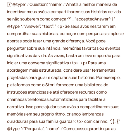
[{"@type":"Question","name":"What’s a melhor maneira de
incentivar meus avós a compartilharem suas histórias de vida
se não souberem como começar?” , "acceptedAnswer”: {”
@type “:"Answer”, "text”:” <p>Se seus avós hesitarem em
compartilhar suas histórias, começar com perguntas simples e
abertas pode fazer uma grande diferença. Você pode
perguntar sobre sua infância, memórias favoritas ou eventos
significativos da vida. Às vezes, basta um leve empurrão para
iniciar uma conversa significativa</p>. <p>Para uma
abordagem mais estruturada, considere usar ferramentas
projetadas para guiar e capturar suas histórias. Por exemplo,
plataformas como o Storii fornecem uma biblioteca de
instruções atenciosas e até oferecem recursos como
chamadas telefônicas automatizadas para facilitar a
narrativa. Isso pode ajudar seus avós a compartilharem suas
memórias em seu próprio ritmo, criando lembranças
duradouras para sua família guardar</p> com carinho. “}}, {”
@type “:"Pergunta”, "name” :"Como posso garantir que as