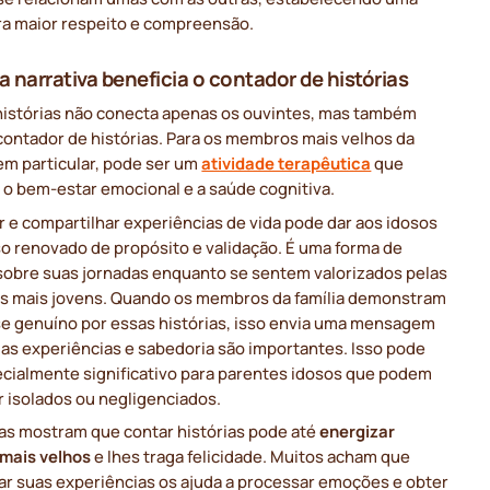
ra maior respeito e compreensão.
 narrativa beneficia o contador de histórias
histórias não conecta apenas os ouvintes, mas também
contador de histórias. Para os membros mais velhos da
 em particular, pode ser um
atividade terapêutica
que
 o bem-estar emocional e a saúde cognitiva.
r e compartilhar experiências de vida pode dar aos idosos
o renovado de propósito e validação. É uma forma de
 sobre suas jornadas enquanto se sentem valorizados pelas
s mais jovens. Quando os membros da família demonstram
se genuíno por essas histórias, isso envia uma mensagem
uas experiências e sabedoria são importantes. Isso pode
ecialmente significativo para parentes idosos que podem
r isolados ou negligenciados.
as mostram que contar histórias pode até
energizar
 mais velhos
e lhes traga felicidade. Muitos acham que
ar suas experiências os ajuda a processar emoções e obter