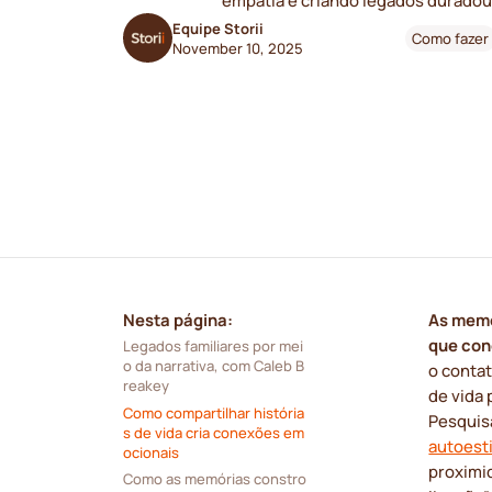
empatia e criando legados duradou
Equipe Storii
Como fazer
November 10, 2025
Nesta página:
As memó
que con
Legados familiares por mei
o da narrativa, com Caleb B
o conta
reakey
de vida 
Como compartilhar história
Pesquis
s de vida cria conexões em
autoesti
ocionais
proximid
Como as memórias constro