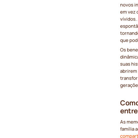
novos in
em vez d
vívidos.
espontâ
tornand
que pode
Os benef
dinâmic
suas his
abrirem
transfor
geraçõe
Como
entre
As memó
família
compart