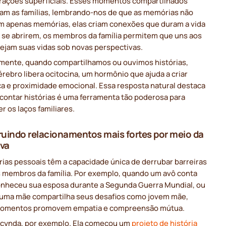
erações superficiais. Esses momentos compartilhados
am as famílias, lembrando-nos de que as memórias não
m apenas memórias, elas criam conexões que duram a vida
o se abrirem, os membros da família permitem que uns aos
vejam suas vidas sob novas perspectivas.
mente, quando compartilhamos ou ouvimos histórias,
rebro libera ocitocina, um hormônio que ajuda a criar
ça e proximidade emocional. Essa resposta natural destaca
 contar histórias é uma ferramenta tão poderosa para
er os laços familiares.
uindo relacionamentos mais fortes por meio da
iva
rias pessoais têm a capacidade única de derrubar barreiras
s membros da família. Por exemplo, quando um avô conta
nheceu sua esposa durante a Segunda Guerra Mundial, ou
uma mãe compartilha seus desafios como jovem mãe,
omentos promovem empatia e compreensão mútua.
ucynda, por exemplo. Ela começou um
projeto de história