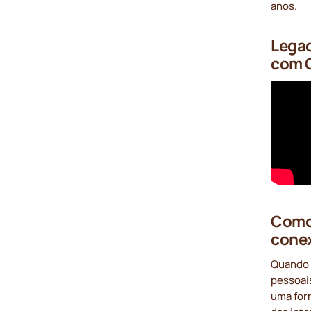
anos.
Legad
com 
Como 
cone
Quando 
pessoais
uma form