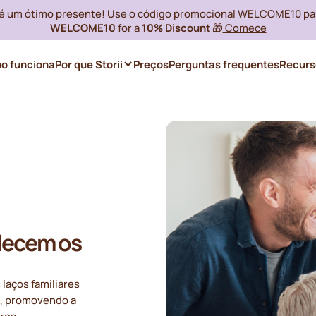
i é um ótimo presente! Use o código promocional WELCOME10 pa
WELCOME10
for a
10% Discount
🎁
Comece
o funciona
Por que Storii
Preços
Perguntas frequentes
Recurs
lecem os
laços familiares
s, promovendo a