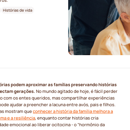
ros.
Histórias de vida
rias podem aproximar as famílias preservando histórias
ectam gerações.
No mundo agitado de hoje, é fácil perder
to com os entes queridos, mas compartilhar experiências
pode ajudar a preencher a lacuna entre avós, pais e filhos.
as mostram que
conhecer a história da família melhora a
ma e a resiliência
, enquanto contar histórias cria
ade emocional ao liberar ocitocina - o “hormônio da