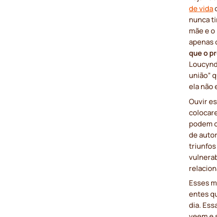
de vida
c
nunca ti
mãe e o 
apenas 
que o p
Loucynd
união” 
ela não 
Ouvir es
colocare
podem c
de auto
triunfo
vulnera
relacio
Esses m
entes q
dia. Es
veem e 