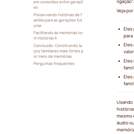
ligação”.
em conexões entre geraçõ
es
Veja po
Preservando histórias de f
amília para as gerações fut
uras
Eles 
Facilitando as memórias co
para
m Histórias II
Eles
Conclusão: Construindo la
ços familiares mais fortes p
valo
or meio de memórias
Eles
Perguntas frequentes
famíl
Eles
famil
Usando 
história
mesmo e
áudio o
memória