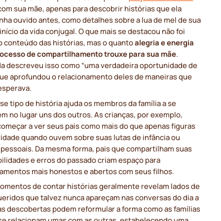
om sua mãe, apenas para descobrir histórias que ela
nha ouvido antes, como detalhes sobre a lua de mel de sua
início da vida conjugal. O que mais se destacou não foi
o conteúdo das histórias, mas o quanto
alegria e energia
rocesso de compartilhamento trouxe para sua mãe
.
a descreveu isso como “uma verdadeira oportunidade de
que aprofundou o relacionamento deles de maneiras que
esperava.
se tipo de história ajuda os membros da família a se
m no lugar uns dos outros. As crianças, por exemplo,
omeçar a ver seus pais como mais do que apenas figuras
ridade quando ouvem sobre suas lutas de infância ou
s pessoais. Da mesma forma, pais que compartilham suas
bilidades e erros do passado criam espaço para
namentos mais honestos e abertos com seus filhos.
omentos de contar histórias geralmente revelam lados de
ueridos que talvez nunca apareçam nas conversas do dia a
sas descobertas podem reformular a forma como as famílias
se relacionam umas com as outras, estabelecendo uma