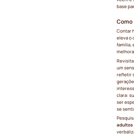
base pa
Como a
Contar 
eleva o 
família,
melhora
Revisita
um sens
refletir
geraçõe
interes
clara: s
ser esp
se senti
Pesquis
adultos
verbaliz