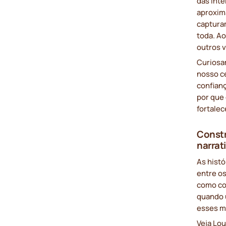
das int
aproxim
captura
toda. A
outros 
Curiosa
nosso cé
confian
por que
fortalec
Constr
narrat
As histó
entre o
como co
quando 
esses m
Veja Lo