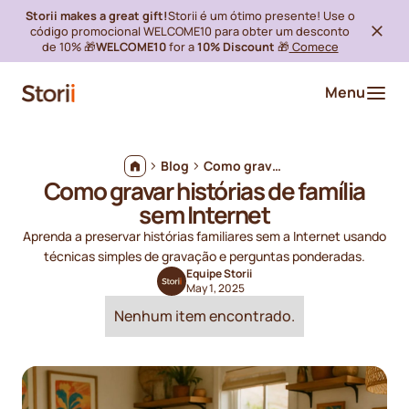
Storii makes a great gift!
Storii é um ótimo presente! Use o
código promocional WELCOME10 para obter um desconto
de 10% 🎁
WELCOME10
for a
10% Discount
🎁
Comece
Menu
Blog
Como gravar histórias de família sem Internet
Como gravar histórias de família
sem Internet
Aprenda a preservar histórias familiares sem a Internet usando
técnicas simples de gravação e perguntas ponderadas.
Equipe Storii
May 1, 2025
Nenhum item encontrado.