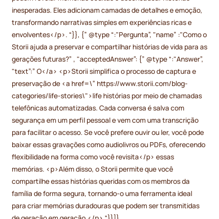
inesperadas. Eles adicionam camadas de detalhes e emoção,
transformando narrativas simples em experiências ricas e
envolventes</p>. “}}, {” @type “:"Pergunta”, "name” :"Como o
Storii ajuda a preservar e compartilhar histórias de vida para as
gerações futuras?” , "acceptedAnswer”: {” @type “:"Answer”,
"text”:” O</a> <p>Storii simplifica o processo de captura e
preservação de <a href=\” https://www.storii.com/blog-
categories/life-stories\">life histórias por meio de chamadas
telefônicas automatizadas. Cada conversa é salva com
segurança em um perfil pessoal e vem com uma transcrição
para facilitar o acesso. Se você prefere ouvir ou ler, você pode
baixar essas gravações como audiolivros ou PDFs, oferecendo
flexibilidade na forma como você revisita</p> essas
memórias. <p>Além disso, o Storii permite que você
compartilhe essas histórias queridas com os membros da
família de forma segura, tornando-o uma ferramenta ideal
para criar memórias duradouras que podem ser transmitidas
de geração em geração.</p> “}}]}