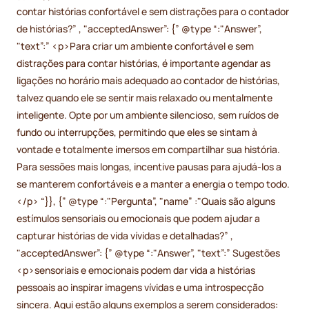
contar histórias confortável e sem distrações para o contador
de histórias?” , "acceptedAnswer”: {” @type “:"Answer”,
"text”:” <p>Para criar um ambiente confortável e sem
distrações para contar histórias, é importante agendar as
ligações no horário mais adequado ao contador de histórias,
talvez quando ele se sentir mais relaxado ou mentalmente
inteligente. Opte por um ambiente silencioso, sem ruídos de
fundo ou interrupções, permitindo que eles se sintam à
vontade e totalmente imersos em compartilhar sua história.
Para sessões mais longas, incentive pausas para ajudá-los a
se manterem confortáveis e a manter a energia o tempo todo.
</p> “}}, {” @type “:"Pergunta”, "name” :"Quais são alguns
estímulos sensoriais ou emocionais que podem ajudar a
capturar histórias de vida vívidas e detalhadas?” ,
"acceptedAnswer”: {” @type “:"Answer”, "text”:” Sugestões
<p>sensoriais e emocionais podem dar vida a histórias
pessoais ao inspirar imagens vívidas e uma introspecção
sincera. Aqui estão alguns exemplos a serem considerados: