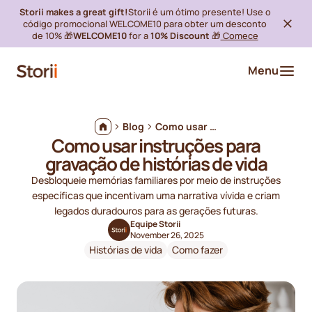
Storii makes a great gift!
Storii é um ótimo presente! Use o
código promocional WELCOME10 para obter um desconto
de 10% 🎁
WELCOME10
for a
10% Discount
🎁
Comece
Menu
Blog
Como usar instruções para gravação de histórias de vida
Como usar instruções para
gravação de histórias de vida
Desbloqueie memórias familiares por meio de instruções
específicas que incentivam uma narrativa vívida e criam
legados duradouros para as gerações futuras.
Equipe Storii
November 26, 2025
Histórias de vida
Como fazer