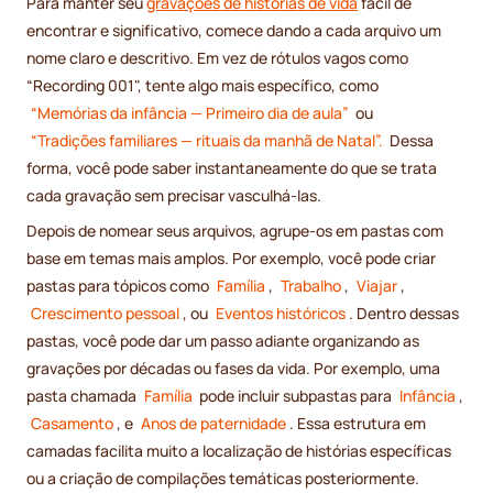
Para manter seu
gravações de histórias de vida
fácil de
encontrar e significativo, comece dando a cada arquivo um
nome claro e descritivo. Em vez de rótulos vagos como
“Recording 001", tente algo mais específico, como
“Memórias da infância — Primeiro dia de aula”
ou
“Tradições familiares — rituais da manhã de Natal”.
Dessa
forma, você pode saber instantaneamente do que se trata
cada gravação sem precisar vasculhá-las.
Depois de nomear seus arquivos, agrupe-os em pastas com
base em temas mais amplos. Por exemplo, você pode criar
pastas para tópicos como
Família
,
Trabalho
,
Viajar
,
Crescimento pessoal
, ou
Eventos históricos
. Dentro dessas
pastas, você pode dar um passo adiante organizando as
gravações por décadas ou fases da vida. Por exemplo, uma
pasta chamada
Família
pode incluir subpastas para
Infância
,
Casamento
, e
Anos de paternidade
. Essa estrutura em
camadas facilita muito a localização de histórias específicas
ou a criação de compilações temáticas posteriormente.