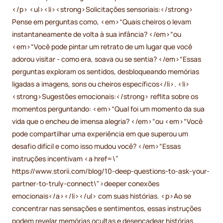
</p> <ul><li><strong>Solicitações sensoriais:</strong>
Pense em perguntas como, <em>“Quais cheiros o levam
instantaneamente de volta à sua infância? </em>“ou
<em>“Você pode pintar um retrato de um lugar que você
adorou visitar - como era, soava ou se sentia? </em>“Essas
perguntas exploram os sentidos, desbloqueando memórias
ligadas a imagens, sons ou cheiros específicos</li>. <li>
<strong>Sugestões emocionais:</strong> reflita sobre os
momentos perguntando: <em>“Qual foi um momento da sua
vida que o encheu de imensa alegria? </em>“ou <em>“Você
pode compartilhar uma experiência em que superou um
desafio difícil e como isso mudou você? </em>“Essas
instruções incentivam <a href=\”
https://www.storii.com/blog/10-deep-questions-to-ask-your-
partner-to-truly-connect\">deeper conexões
emocionais</a></li></ul> com suas histórias. <p>Ao se
concentrar nas sensações e sentimentos, essas instruções
podem revelar memórias ocultas e desencadear histórias