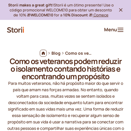
Storii makes a great gift!
Storii é um ótimo presente! Use o
código promocional WELCOME10 para obter um desconto
de 10% 🎁
WELCOME10
for a
10% Discount
🎁
Comece
Menu
Blog
Como os veteranos podem reduzir o isolamento contando histórias e encontrando um propósito
Como os veteranos podem reduzir
o isolamento contando histórias e
encontrando um propósito
Para muitos veteranos, não há propósito maior do que servir o
país que amam nas forças armadas. No entanto, quando
voltam para casa, muitas vezes se sentem isolados e
desconectados da sociedade enquanto lutam para encontrar
significado em suas vidas mais uma vez. Uma forma de reduzir
essa sensação de isolamento e recuperar algum senso de
propósito em sua vida é usar a narrativa para se conectar com
outras pessoas e compartilhar suas experiências únicas com o