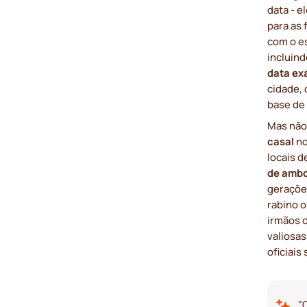
data - e
para as
com o e
incluind
data ex
cidade, 
base de
Mas não 
casal
no
locais 
de ambo
geraçõe
rabino o
irmãos 
valiosas
oficiais
"