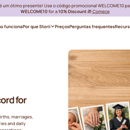
i é um ótimo presente! Use o código promocional WELCOME10 pa
WELCOME10
for a
10% Discount
🎁
Comece
o funciona
Por que Storii
Preços
Perguntas frequentes
Recurs
ord for
rths, marriages,
ies and daily