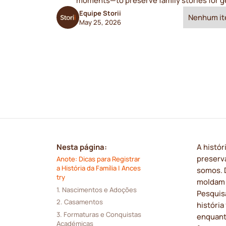
moments—to preserve family stories for g
Equipe Storii
Nenhum it
May 25, 2026
Nesta página:
A histór
preserv
Anote: Dicas para Registrar 
a História da Família | Ances
somos. 
try
moldam 
1. Nascimentos e Adoções
Pesquis
2. Casamentos
história
3. Formaturas e Conquistas 
enquant
Académicas