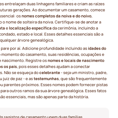
les entrelaçam duas linhagens familiares e criam as raízes
 futuras gerações. Ao documentar um casamento, comece
ssencial: os
nomes completos da noiva e do noivo
,
o o nome de solteira da noiva. Certifique-se de anotar a
ata
e
localização específica
da cerimônia, incluindo a
condado, estado e local. Esses detalhes essenciais são a
 qualquer árvore genealógica.
pare por aí. Adicione profundidade incluindo as
idades do
 momento do casamento, suas residências, ocupações e
de nascimento. Registre os
nomes e locais de nascimento
s os pais
, pois esses detalhes ajudam a conectar
s. Não se esqueça do
celebrante
- seja um ministro, padre,
u juiz de paz - e as
testemunhas
, que são frequentemente
ou parentes próximos. Esses nomes podem fornecer pistas
 para outros ramos da sua árvore genealógica. Esses fatos
 são essenciais, mas são apenas parte da história.
Os registos de casamento unem duas famílias,