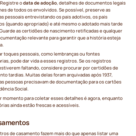
 Registre o
data de adoção
, detalhes de documentos legais
es de todos os envolvidos. Se possível, preserve as
as pessoais entrevistando os pais adotivos, os pais
cos (quando apropriado) e até mesmo o adotado mais tarde
 Guarde as certidões de nascimento retificadas e qualquer
cumentação relevante para garantir que a história esteja
a.
ar toques pessoais, como lembranças ou fontes
ias, pode dar vida a esses registros. Se os registros
 estiverem faltando, considere procurar por certidões de
to tardias. Muitas delas foram arquivadas após 1937,
as pessoas precisavam de documentação para os cartões
dência Social.
r momento para coletar esses detalhes é agora, enquanto
ias ainda estão frescas e acessíveis.
asamentos
stros de casamento fazem mais do que apenas listar uma