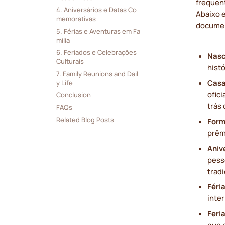
frequen
4. Aniversários e Datas Co
Abaixo 
memorativas
documen
5. Férias e Aventuras em Fa
mília
6. Feriados e Celebrações 
Nasc
Culturais
hist
7. Family Reunions and Dail
Casa
y Life
ofici
Conclusion
trás 
FAQs
Related Blog Posts
Form
prêm
Aniv
pess
tradi
Féri
inte
Feri
que 