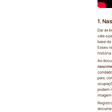
1. Na
Dar as 
vale a 
base da
Esses r
história
Ao docu
nascim
condado
pais, c
ocupaçõ
podem r
imagem m
Registr
document