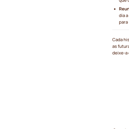
Reun
dia a
para 
Cada hi
as futu
deixe-a