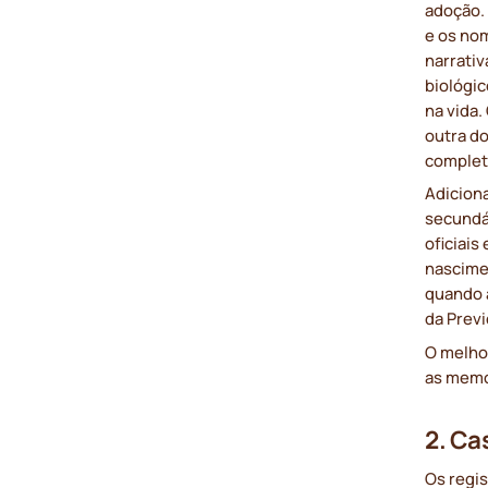
adoção.
e os nom
narrativ
biológi
na vida.
outra do
complet
Adicion
secundár
oficiais
nascimen
quando 
da Previ
O melho
as memór
2. C
Os regi