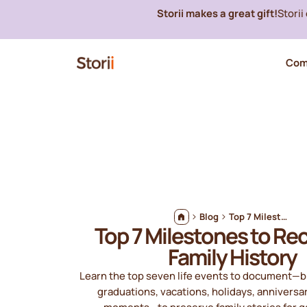
Storii makes a great gift!
Stori
Com
Blog
Top 7 Milestones to Record for Family History
Top 7 Milestones to Rec
Family History
Learn the top seven life events to document—bi
graduations, vacations, holidays, anniversar