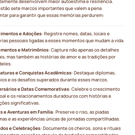
temente desenvolvem maior autoestima e resiliência.
estão sete marcos importantes que valem a pena
tar para garantir que essas memórias perdurem:
imentos e Adoções
: Registre nomes, datas, locais e
órias pessoais ligadas a esses momentos que mudam a vida.
mentos e Matrimônios
: Capture não apenas os detalhes
ais, mas também as histórias de amor e as tradições por
deles.
aturas e Conquistas Acadêmicas
: Destaque diplomas,
ios e os desafios superados durante esses marcos.
ersários e Datas Comemorativas
: Celebre o crescimento
oal e os relacionamentos duradouros com histórias e
ções significativas.
as e Aventuras em Família
: Preserve o riso, as piadas
rnas e as experiências únicas de jornadas compartilhadas.
ados e Celebrações
: Documente os cheiros, sons e rituais
conectam gerações através de tradições compartilhadas.