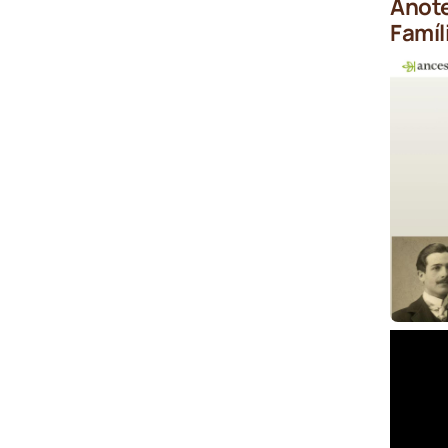
Anote
Famíli