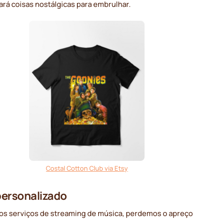
rá coisas nostálgicas para embrulhar.
Costal Cotton Club via Etsy
 personalizado
dos serviços de streaming de música, perdemos o apreço