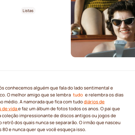
Listas
ós conhecemos alguém que fala do lado sentimental e
ico. O melhor amigo que se lembra
tudo
e relembra os dias
no médio. A namorada que fica com tudo
diários de
s de vida
e faz um álbum de fotos todos os anos. O pai que
 coleção impressionante de discos antigos ou jogos de
o retrô dos quais nunca se separarão. O irmão que nasceu
s 80 e nunca quer que você esqueça isso.