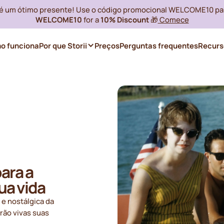
i é um ótimo presente! Use o código promocional WELCOME10 pa
WELCOME10
for a
10% Discount
🎁
Comece
o funciona
Por que Storii
Preços
Perguntas frequentes
Recurs
ara a
ua vida
 e nostálgica da
rão vivas suas