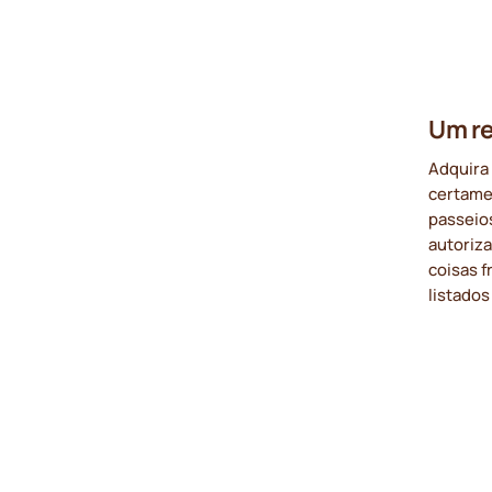
Um re
Adquira 
certame
passeios
autoriz
coisas f
listados