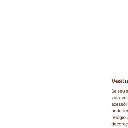
Vestu
Se seu 
vida, vo
acessór
pode ter
relógio 
decoraç