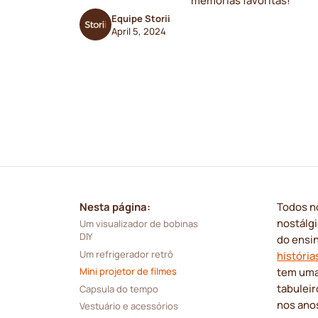
memórias favoritas!
Equipe Storii
April 5, 2024
Nesta página:
Todos n
nostálg
Um visualizador de bobinas 
DIY
do ensi
Um refrigerador retrô 
história
tem uma
Mini projetor de filmes 
tabuleir
Capsula do tempo 
nos ano
Vestuário e acessórios