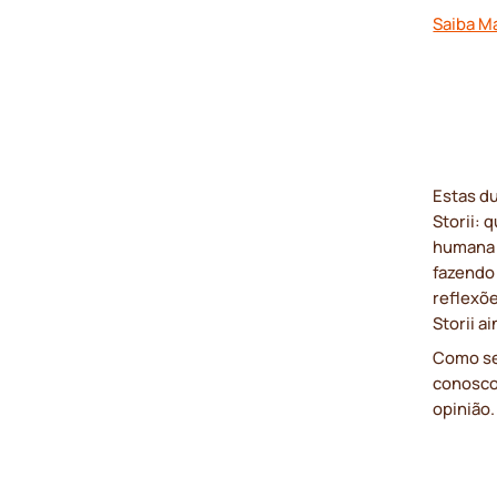
Saiba M
Estas d
Storii: 
humana s
fazendo
reflexõ
Storii a
Como se
conosco
opinião.