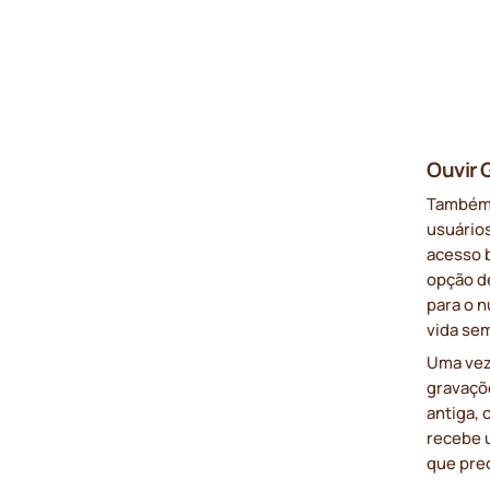
Ouvir 
Também q
usuário
acesso b
opção d
para o n
vida se
Uma vez
gravaçõe
antiga, 
recebe 
que prec