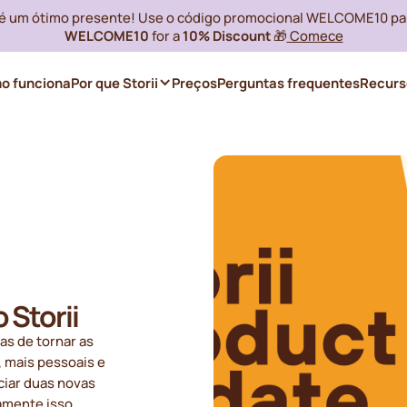
i é um ótimo presente! Use o código promocional WELCOME10 pa
WELCOME10
for a
10% Discount
🎁
Comece
o funciona
Por que Storii
Preços
Perguntas frequentes
Recurs
 Storii
as de tornar as
, mais pessoais e
ciar duas novas
amente isso.