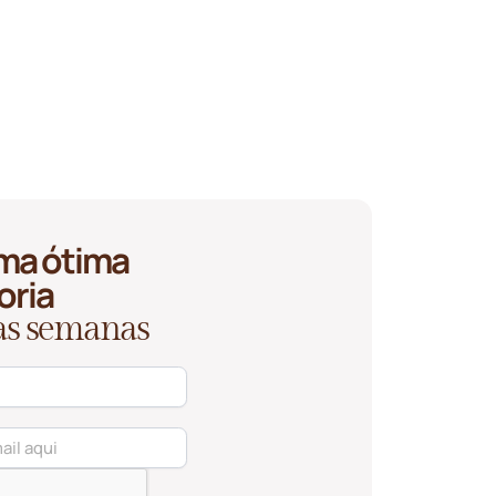
ma ótima
oria
 as semanas