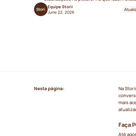
Equipe Storii
Atual
June 22, 2026
Nesta página:
Na Stor
conversa
mais ace
atualiz
Faça P
Até ago