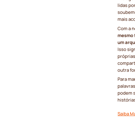
lidas p
soubemo
mais ac
Com a n
mesmo 
um arqu
Isso si
próprias
compart
outra f
Para man
palavra
podem se
históri
Saiba M