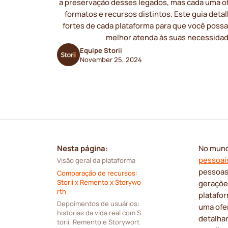
a preservação desses legados, mas cada uma 
formatos e recursos distintos. Este guia deta
fortes de cada plataforma para que você possa
melhor atenda às suas necessidad
Equipe Storii
November 25, 2024
Nesta página:
No mundo
pessoais
Visão geral da plataforma
pessoas
Comparação de recursos: 
Storii x Remento x Storywo
gerações
rth
platafo
Depoimentos de usuários: 
uma ofe
histórias da vida real com S
detalhar
torii, Remento e Storywort