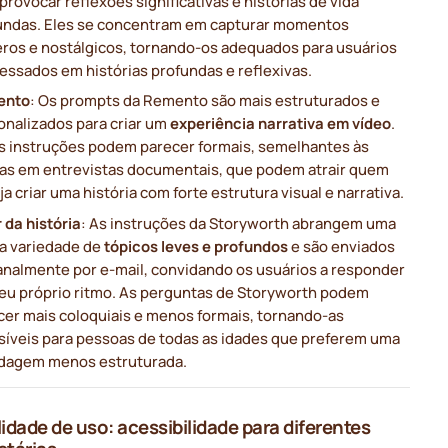
provocar reflexões significativas e histórias de vida
undas. Eles se concentram em capturar momentos
eros e nostálgicos, tornando-os adequados para usuários
ressados em histórias profundas e reflexivas.
ento
: Os prompts da Remento são mais estruturados e
onalizados para criar um
experiência narrativa em vídeo
.
s instruções podem parecer formais, semelhantes às
as em entrevistas documentais, que podem atrair quem
a criar uma história com forte estrutura visual e narrativa.
 da história
: As instruções da Storyworth abrangem uma
a variedade de
tópicos leves e profundos
e são enviados
nalmente por e-mail, convidando os usuários a responder
eu próprio ritmo. As perguntas de Storyworth podem
cer mais coloquiais e menos formais, tornando-as
síveis para pessoas de todas as idades que preferem uma
dagem menos estruturada.
ilidade de uso: acessibilidade para diferentes