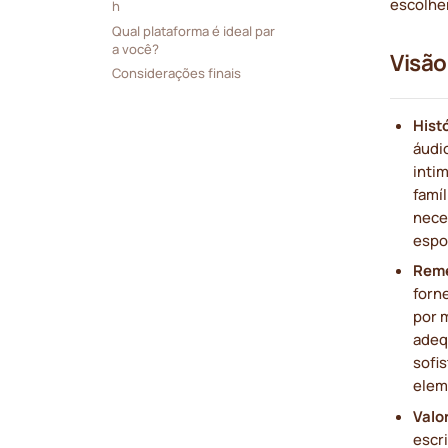
escolhe
h
Qual plataforma é ideal par
a você?
Visão
Considerações finais
Histó
áudio
intim
famí
nece
espo
Rem
forn
por 
adeq
sofi
elem
Valor
escr