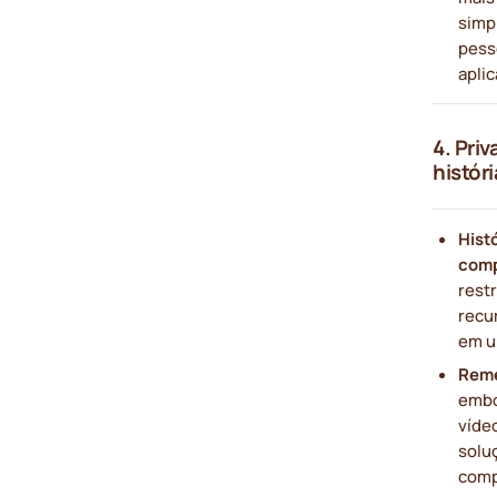
simpl
pess
aplic
4. Pri
histór
Histó
comp
rest
recur
em u
Rem
embo
víde
solu
comp