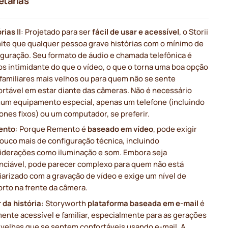
etárias
rias II
: Projetado para ser
fácil de usar e acessível
, o Storii
ite que qualquer pessoa grave histórias com o mínimo de
iguração. Seu formato de áudio e chamada telefônica é
s intimidante do que o vídeo, o que o torna uma boa opção
 familiares mais velhos ou para quem não se sente
ortável em estar diante das câmeras. Não é necessário
um equipamento especial, apenas um telefone (incluindo
ones fixos) ou um computador, se preferir.
ento
: Porque Remento é
baseado em vídeo
, pode exigir
ouco mais de configuração técnica, incluindo
iderações como iluminação e som. Embora seja
nciável, pode parecer complexo para quem não está
iarizado com a gravação de vídeo e exige um nível de
orto na frente da câmera.
 da história
: Storyworth
plataforma baseada em e-mail
é
mente acessível e familiar, especialmente para as gerações
 velhas que se sentem confortáveis usando e-mail. A