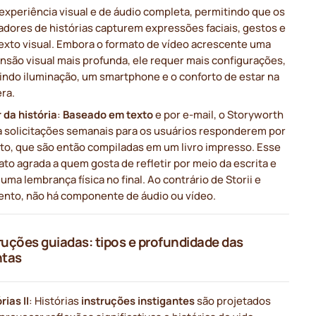
experiência visual e de áudio completa, permitindo que os
adores de histórias capturem expressões faciais, gestos e
exto visual. Embora o formato de vídeo acrescente uma
nsão visual mais profunda, ele requer mais configurações,
uindo iluminação, um smartphone e o conforto de estar na
ra.
 da história
:
Baseado em texto
e por e-mail, o Storyworth
a solicitações semanais para os usuários responderem por
ito, que são então compiladas em um livro impresso. Esse
to agrada a quem gosta de refletir por meio da escrita e
uma lembrança física no final. Ao contrário de Storii e
nto, não há componente de áudio ou vídeo.
truções guiadas: tipos e profundidade das
ntas
rias II
: Histórias
instruções instigantes
são projetados