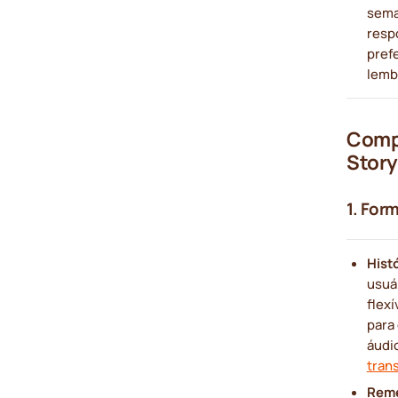
sema
resp
pref
lemb
Compa
Stor
1. Form
Histó
usuá
flex
para 
áudi
tran
Rem