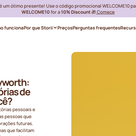
i é um ótimo presente! Use o código promocional WELCOME10 pa
WELCOME10
for a
10% Discount
🎁
Comece
o funciona
Por que Storii
Preços
Perguntas frequentes
Recurs
ryworth:
órias de
ocê?
tórias pessoais e
tas pessoas que
rações futuras.
mas que facilitam