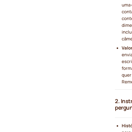
uma 
cont
cont
dime
incl
câme
Valor
envi
escr
forma
quer 
Reme
2. Ins
pergu
Histó