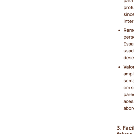
para 
prof
sinc
inte
Rem
pers
Essa
usad
desej
Valor
ampl
sema
em s
pare
aces
abor
3. Fac