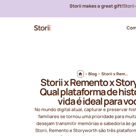
Storii makes a great gift!
Stori
Com
Blog
Storii x Remento x Storyworth: Qual plataforma de histórias de vida é ideal para você?
Storii x Remento x Sto
Qual plataforma de hist
vida é ideal para v
No mundo digital atual, capturar e preservar his
familiares se tornou uma prioridade para mui
desejam transmitir memórias e sabedoria às ge
Storii, Remento e Storyworth são três platafor