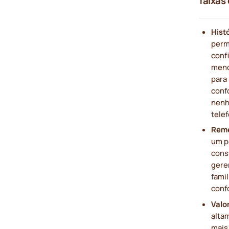
faixas 
Histó
perm
conf
meno
para
conf
nenh
telef
Rem
um p
cons
gere
famil
conf
Valor
alta
mais