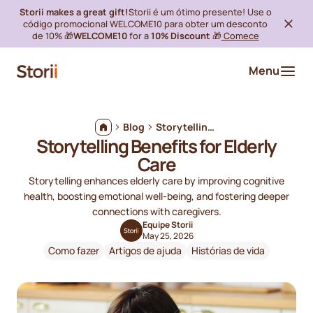
Storii makes a great gift!
Storii é um ótimo presente! Use o
código promocional WELCOME10 para obter um desconto
de 10% 🎁
WELCOME10
for a
10% Discount
🎁
Comece
Menu
Blog
Storytelling Benefits for Elderly Care
Storytelling Benefits for Elderly
Care
Storytelling enhances elderly care by improving cognitive
health, boosting emotional well-being, and fostering deeper
connections with caregivers.
Equipe Storii
May 25, 2026
Como fazer
Artigos de ajuda
Histórias de vida