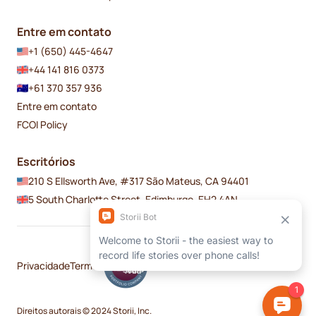
Entre em contato
+1 (650) 445-4647
+44 141 816 0373
+61 370 357 936
Entre em contato
FCOI Policy
Escritórios
210 S Ellsworth Ave, #317 São Mateus, CA 94401
5 South Charlotte Street, Edimburgo, EH2 4AN
Privacidade
Termos
Direitos autorais © 2024 Storii, Inc.