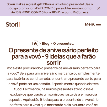
Storii makes a great gift!
Storii é um ótimo presente! Use o
código promocional WELCOME10 para obter um desconto
de 10% 🎁
WELCOME10
for a
10% Discount
🎁
Comece
Menu
Blog
O presente de aniversário perfeito para a vovó - 9 ideias que a farão sorrir
O presente de aniversário perfeito
para a vovó - 9 ideias que a farão
sorrir
Você está procurando o presente de aniversário perfeito para
a vovó? Seja para um aniversário marcante ou simplesmente
para fazê-la se sentir amada, encontrar o presente certo para
a vovó pode ser um desafio. Especialmente quando ela tem
tudo! Felizmente, há muitos presentes atenciosos e
exclusivos que trarão um sorriso ao rosto dela em seu dia
especial. Aqui estão 9 ideias para o presente de aniversário
perfeito para a vovó que mostrarão a ela o quanto você se