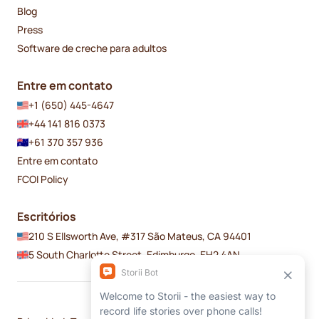
Blog
Press
Software de creche para adultos
Entre em contato
+1 (650) 445-4647
+44 141 816 0373
+61 370 357 936
Entre em contato
FCOI Policy
Escritórios
210 S Ellsworth Ave, #317 São Mateus, CA 94401
5 South Charlotte Street, Edimburgo, EH2 4AN