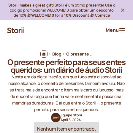
Storii makes a great gift!
Storii é um ótimo presente! Use o
código promocional WELCOME10 para obter um desconto
de 10% 🎁
WELCOME10
for a
10% Discount
🎁
Comece
Menu
Blog
O presente perfeito para seus entes queridos: um diário de áudio Storii
O presente perfeito para seus entes
queridos: um diário de áudio Storii
Nesta era da digitalização, em que tudo está disponível ao
nosso alcance, o conceito de presentes também evoluiu. Não
se trata mais de encontrar o item mais caro ou luxuoso, mas
de encontrar algo que tenha valor sentimental e possa criar
memórias duradouras. É aí que entra o Storii — o presente
perfeito para seus entes queridos.
Equipe Storii
April 5, 2024
Nenhum item encontrado.