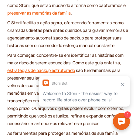
como Storii, que estão mudando a forma como capturamos e
preservar as memórias da família
.
O Storii facilita a ação agora, oferecendo ferramentas como
chamadas diretas para entes queridos para gravar memórias e
agendamento automatizado de backup para proteger suas
histórias sem o incômodo do esforço manual constante.
Para começar, concentre-se em identificar as histórias com
maior risco de serem esquecidas. Como este guia enfatiza,
estratégias de backup estruturado
são fundamentais para
preservar seu legado digital. Comece com os membros mais
velhos de sua família e registre sistematicamente suas
memórias em vários formatos, como arquivos de áudio e
transcrições em PDF, para garantir redundância e proteção a
longo prazo. Os arquivos digitais podem evoluir com o tempo,
permitindo que você os atualize, refine e expanda conforme
necessário, mantendo-os relevantes e precisos.
As ferramentas para proteger as memórias de sua família