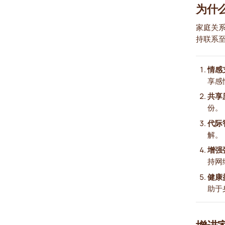
为什
家庭关
持联系
情感
享感
共享
份。
代际
解。
增强
持网
健康
助于