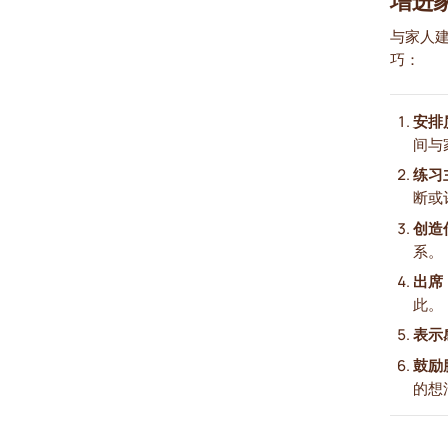
增进
与家人
巧：
安排
间与
练习
断或
创造
系。
出席
此。
表示
鼓励
的想