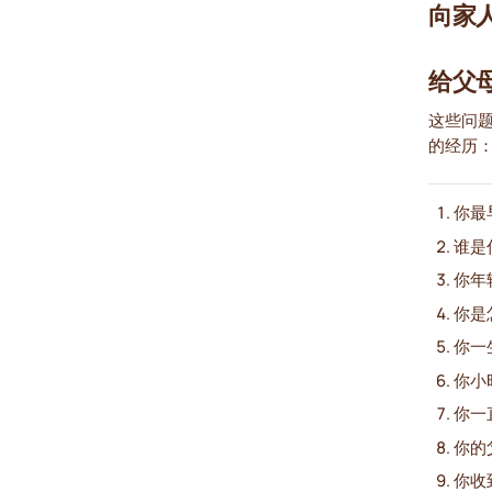
向家人
给父
这些问
的经历
你最
谁是
你年
你是
你一
你小
你一
你的
你收