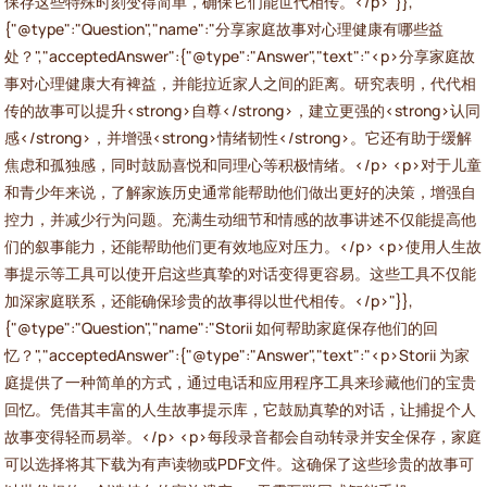
保存这些特殊时刻变得简单，确保它们能世代相传。</p>"}},
{"@type":"Question","name":"分享家庭故事对心理健康有哪些益
处？","acceptedAnswer":{"@type":"Answer","text":"<p>分享家庭故
事对心理健康大有裨益，并能拉近家人之间的距离。研究表明，代代相
传的故事可以提升<strong>自尊</strong>，建立更强的<strong>认同
感</strong>，并增强<strong>情绪韧性</strong>。它还有助于缓解
焦虑和孤独感，同时鼓励喜悦和同理心等积极情绪。</p> <p>对于儿童
和青少年来说，了解家族历史通常能帮助他们做出更好的决策，增强自
控力，并减少行为问题。充满生动细节和情感的故事讲述不仅能提高他
们的叙事能力，还能帮助他们更有效地应对压力。</p> <p>使用人生故
事提示等工具可以使开启这些真挚的对话变得更容易。这些工具不仅能
加深家庭联系，还能确保珍贵的故事得以世代相传。</p>"}},
{"@type":"Question","name":"Storii 如何帮助家庭保存他们的回
忆？","acceptedAnswer":{"@type":"Answer","text":"<p>Storii 为家
庭提供了一种简单的方式，通过电话和应用程序工具来珍藏他们的宝贵
回忆。凭借其丰富的人生故事提示库，它鼓励真挚的对话，让捕捉个人
故事变得轻而易举。</p> <p>每段录音都会自动转录并安全保存，家庭
可以选择将其下载为有声读物或PDF文件。这确保了这些珍贵的故事可