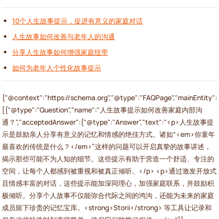
10个人生故事提示，促进有意义的家庭对话
人生故事如何改善与老年人的沟通
分享人生故事如何增强家庭纽带
如何为老年人个性化故事提示
{"@context":"https://schema.org","@type":"FAQPage","mainEntity":
[{"@type":"Question","name":"人生故事提示如何改善家庭内部沟
通？","acceptedAnswer":{"@type":"Answer","text":"<p>人生故事提
示是鼓励亲人分享有意义的记忆和情感的绝佳方式。诸如“<em>你童年
最喜欢的传统是什么？</em>”这样的问题可以开启真挚的故事讲述，
揭示那些可能不为人知的细节。这些提示有助于营造一个舒适、专注的
空间，让每个人都感到被重视和被真正倾听。</p> <p>通过激发开放式
且情感丰富的对话，这些提示能加深同理心，加强家庭联系，并鼓励积
极倾听。分享个人故事不仅能弥合代际之间的鸿沟，还能为未来的家庭
成员留下珍贵的记忆宝库。<strong>Storii</strong> 等工具让记录和