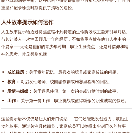
职业或婚姻等主题。这种结构不仅使讲故事不再那么令人生畏，而且为
重温和记录珍贵时刻提供了清晰的途径。
人生故事提示如何运作
人生故事提示语通过将焦点缩小到特定的生命阶段或主题来引导对话。
与其让某人一次性回顾几十年的经历，不如将重点放在他们人生中的一
个篇章——无论是他们的青少年时期、职业生涯亮点，还是对信仰和精
神的思考。常见类别包括：
成长经历：
关于童年记忆、最喜欢的玩具或家庭传统的问题。
教育：
对启发性老师、校园恶作剧或难忘里程碑的回忆。
爱情与婚姻：
关于遇见伴侣、第一次约会或订婚时刻的故事。
工作：
关于第一份工作、职业挑战或值得骄傲的职业成就的叙述。
这些提示语不仅仅是让人们开口说话——它们还能激发创造力，鼓励生
动的叙事。通过关注具体细节，家庭成员可以挖掘出尘封已久的故事，