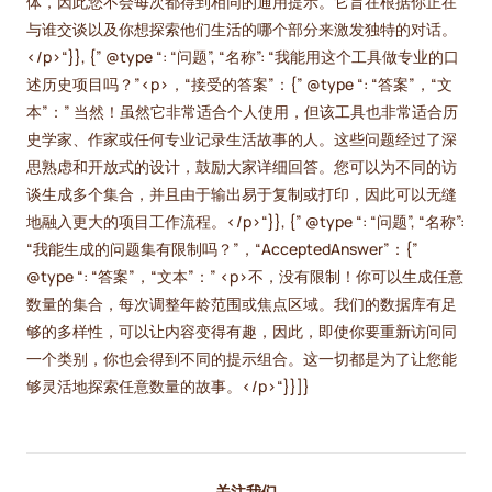
体，因此您不会每次都得到相同的通用提示。它旨在根据你正在
与谁交谈以及你想探索他们生活的哪个部分来激发独特的对话。
</p>“}}, {” @type “: “问题”, “名称”: “我能用这个工具做专业的口
述历史项目吗？”<p>，“接受的答案”：{” @type “: “答案”，“文
本”：” 当然！虽然它非常适合个人使用，但该工具也非常适合历
史学家、作家或任何专业记录生活故事的人。这些问题经过了深
思熟虑和开放式的设计，鼓励大家详细回答。您可以为不同的访
谈生成多个集合，并且由于输出易于复制或打印，因此可以无缝
地融入更大的项目工作流程。</p>“}}, {” @type “: “问题”, “名称”:
“我能生成的问题集有限制吗？”，“AcceptedAnswer”：{”
@type “: “答案”，“文本”：” <p>不，没有限制！你可以生成任意
数量的集合，每次调整年龄范围或焦点区域。我们的数据库有足
够的多样性，可以让内容变得有趣，因此，即使你要重新访问同
一个类别，你也会得到不同的提示组合。这一切都是为了让您能
够灵活地探索任意数量的故事。</p>“}}]}
关注我们