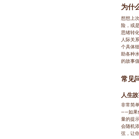
为什
想想上
险，或
思绪转
人际关
个具体
助各种
的故事
常见
人生故
非常简
——如
量的提
会随机
弦，让