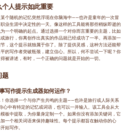
么个人提示如此重要
次某个随机的记忆突然浮现在你脑海中——也许是童年的一次冒
是职业生涯中决定性的一天。像这样的工具能将那些稍纵即逝的
化为一个明确的起点。通过选择一个对你而言重要的主题，比如
系或旅行，你离创作出真实的作品就已经成功了一半。再添加一
细节，这个提示就独属于你了。除了提供灵感，这种方法还能帮
水平的写作者突破瓶颈，建立信心。所以，何不尝试一下呢？你
值得被讲述，有时，一个正确的问题就是开始的一切。
问题
事写作提示生成器如何运作？
单！你选择一个与你产生共鸣的主题——也许是旅行或人际关系
果你心中有特定的记忆或词语，也可以一并输入。该工具会从大
示模板中提取，为你量身定制一个。如果你没有添加关键词，它
添加一个相关词语来保持趣味性。每个提示都旨在触动你的心
你开始写作。