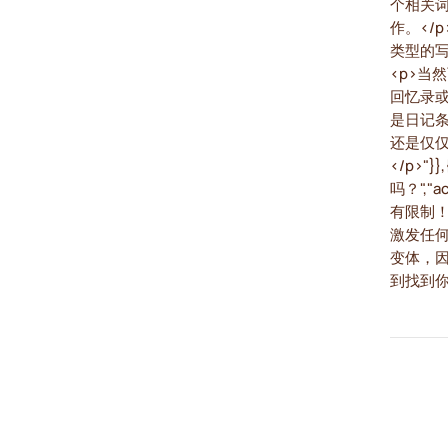
个相关
作。</p>
类型的写作项
<p>
回忆录
是日记
还是仅
</p>"}
吗？","a
有限制
激发任
变体，
到找到你