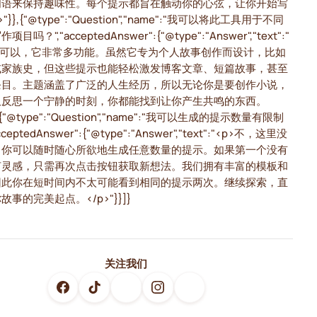
词语来保持趣味性。每个提示都旨在触动你的心弦，让你开始写
"}},{"@type":"Question","name":"我可以将此工具用于不同
目吗？","acceptedAnswer":{"@type":"Answer","text":"
当然可以，它非常多功能。虽然它专为个人故事创作而设计，比如
或家族史，但这些提示也能轻松激发博客文章、短篇故事，甚至
条目。主题涵盖了广泛的人生经历，所以无论你是要创作小说，
仅反思一个宁静的时刻，你都能找到让你产生共鸣的东西。
},{"@type":"Question","name":"我可以生成的提示数量有限制
cceptedAnswer":{"@type":"Answer","text":"<p>不，这里没
！你可以随时随心所欲地生成任意数量的提示。如果第一个没有
何灵感，只需再次点击按钮获取新想法。我们拥有丰富的模板和
因此你在短时间内不太可能看到相同的提示两次。继续探索，直
故事的完美起点。</p>"}}]}
关注我们