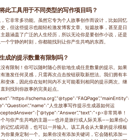
将此工具用于不同类型的写作项目吗？
以，它非常多功能。虽然它专为个人故事创作而设计，比如回忆
族史，但这些提示也能轻松激发博客文章、短篇故事，甚至是日
。主题涵盖了广泛的人生经历，所以无论你是要创作小说，还是
思一个宁静的时刻，你都能找到让你产生共鸣的东西。
生成的提示数量有限制吗？
里没有限制！你可以随时随心所欲地生成任意数量的提示。如果
没有激发任何灵感，只需再次点击按钮获取新想法。我们拥有丰
板和变体，因此你在短时间内不太可能看到相同的提示两次。继
，直到找到你故事的完美起点。
ext":"https://schema.org","@type":"FAQPage","mainEntity":
ype":"Question","name":"人生故事写作提示生成器如何运
cceptedAnswer":{"@type":"Answer","text":"<p>非常简单！
一个与你产生共鸣的主题——也许是旅行或人际关系——如果你心
定的记忆或词语，也可以一并输入。该工具会从大量的提示模板
，为你量身定制一个。如果你没有添加关键词，它会随机添加一