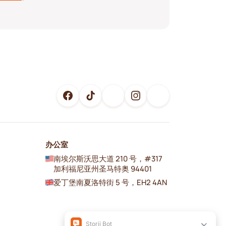
办公室
南埃尔斯沃思大道 210 号，#317
加利福尼亚州圣马特奥 94401
爱丁堡南夏洛特街 5 号，EH2 4AN