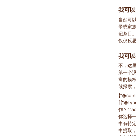
我可以
当然可
录或家
记条目
仅仅反
我可以
不，这
第一个
富的模
续探索
{"@cont
[{"@t
作？","a
你选择
中有特
中提取