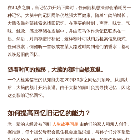
在30岁之前，当记忆力开始下降时，任何随机想法都会消耗另一
种记忆。大脑中的记忆网络仍然强大而健康。随着年龄的增长，
大脑依靠外部线索来找回记忆。在重要的时刻，声音、味觉、气
味、触觉、感觉存储在皮层中，并由海马体作为记忆联系在一
起。然后，对内存进行标记，这样额叶可以稍后检索信息模式。
任何线索，例如听一首歌或在某人路过时闻到他们的香水，都可
以唤起旧的回忆。
随着时间的推移，大脑的额叶自然衰退
。
一个人检索信息的认知能力在20到30岁之间达到顶峰。从那以
后，大脑的额叶开始衰退。由于大脑的额叶负责寻找记忆，因此
这会影响记忆回忆。
如何提高回忆旧记忆的能力？
老一辈的人经常被问到
人生故事问题
由他们的家人和亲人创作。
据推测，每个祖父母都会抓住机会重温消遣，与孙子们分享塑造
生活的经历。但是，记住所有细节可能很困难。如果你很难回忆