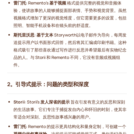
雷门托
: Remento's
基于视频
格式提供完整的视觉和音频体
验，使讲故事的人能够捕捉面部表情、手势和视觉背景。虽然
视频格式增加了更深的视觉维度，但它需要更多的设置，包括
照明、智能手机设备和在镜头前的舒适度。
斯托里沃思
:
基于文本
Storyworth以电子邮件为导向，每周发
送提示用户以书面形式回答，然后将其汇编成印刷书籍。这种
格式吸引了那些喜欢通过写作进行反思并希望最后有实物纪念
品的人。与 Storii 和 Remento 不同，它没有音频或视频组
件。
2。引导式提示：问题的类型和深度
Storii
: Storii's
发人深省的提示
旨在引发有意义的反思和深刻
的生活故事。它们专注于捕捉发自内心和怀旧的时刻，使其非
常适合对深刻、反思性故事感兴趣的用户。
雷门托
: Remento 的提示更具结构化和量身定制，可创建一个
视频中的叙事体验
。这些提示可能感觉很正式，类似于纪录片