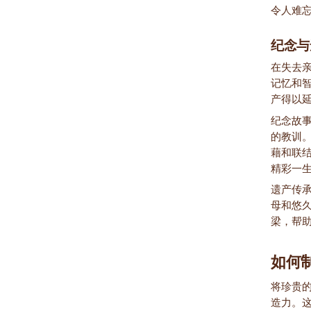
令人难
纪念与
在失去
记忆和
产得以
纪念故
的教训
藉和联
精彩一
遗产传
母和悠
梁，帮
如何
将珍贵
造力。