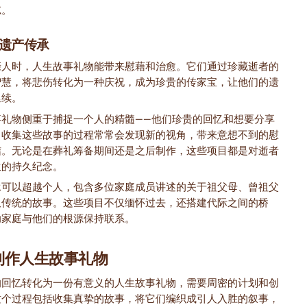
忘。
遗产传承
亲人时，人生故事礼物能带来慰藉和治愈。它们通过珍藏逝者的
智慧，将悲伤转化为一种庆祝，成为珍贵的传家宝，让他们的遗
延续。
事礼物侧重于捕捉一个人的精髓——他们珍贵的回忆和想要分享
。收集这些故事的过程常常会发现新的视角，带来意想不到的慰
结。无论是在葬礼筹备期间还是之后制作，这些项目都是对逝者
生的持久纪念。
承可以超越个人，包含多位家庭成员讲述的关于祖父母、曾祖父
久传统的故事。这些项目不仅缅怀过去，还搭建代际之间的桥
助家庭与他们的根源保持联系。
制作人生故事礼物
的回忆转化为一份有意义的人生故事礼物，需要周密的计划和创
这个过程包括收集真挚的故事，将它们编织成引人入胜的叙事，