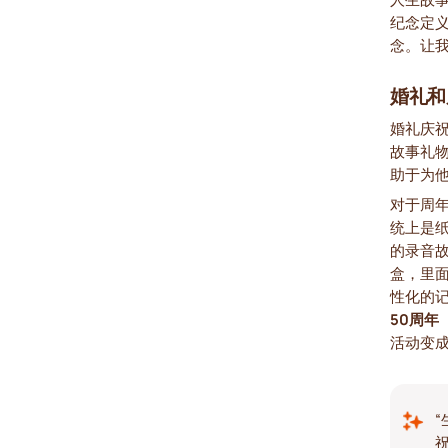
纪念定
念。让
婚礼和
婚礼庆
故事礼
助于为
对于周
统上是
的录音
盒，里
性化的
50周年
活动变
祝