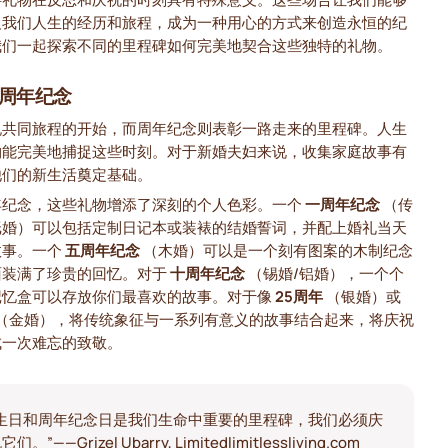
义我们人生的经历和旅程，成为一种用心的方式来创造永恒的纪
我们一起探索不同的里程碑如何完美地契合这些独特的礼物。
周年纪念
祝共同旅程的开始，而周年纪念则表彰一路走来的里程碑。人生
物能完美地捕捉这些时刻。对于新婚夫妇来说，收集家庭故事有
他们的新生活奠定基础。
年纪念，这些礼物增添了深刻的个人色彩。一个
一周年纪念
（传
纸婚）可以包括定制日记本或装裱的结婚誓词，并配上婚礼当天
故事。一个
五周年纪念
（木婚）可以是一个刻有图案的木制纪念
面装满了珍贵的回忆。对于
十周年纪念
（锡婚/铝婚），一个个
记忆盒可以存放你们最喜欢的故事。对于像
25周年
（银婚）或
（金婚），将传统象征与一系列有意义的故事结合起来，将庆祝
成一次难忘的致敬。
“生日和周年纪念日是我们生命中重要的里程碑，我们必须庆
它们。”——Grizel Ubarry, Limitedlimitlessliving.com