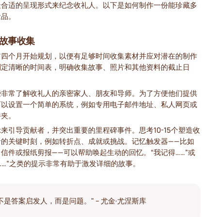
最合适的呈现形式来纪念收礼人。以下是如何制作一份能珍藏多
念品。
故事收集
前四个月开始规划，以便有足够时间收集素材并应对潜在的制作
制定清晰的时间表，明确收集故事、照片和其他资料的截止日
些非常了解收礼人的亲密家人、朋友和导师。为了方便他们提供
可以设置一个简单的系统，例如专用电子邮件地址、私人网页或
件夹。
来引导贡献者，并突出重要的里程碑事件。思考10-15个塑造收
命的关键时刻，例如转折点、成就或挑战。记忆触发器——比如
信件或报纸剪报——可以帮助唤起生动的回忆。“我记得……”或
……”之类的提示非常有助于激发详细的故事。
不是答案启发人，而是问题。" – 尤金·尤涅斯库