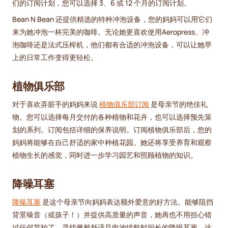
们的订阅计划，您可以选择 3、6 或 12 个月的订阅计划。
Bean N Bean 还提供精选的特种冲泡设备，您的妈妈可以用它们
来为她冲泡一杯完美的咖啡。无论她更喜欢使用Aeropress、冲
泡咖啡还是法式压榨机，他们都有合适的冲泡设备，可以让她早
上的日常工作变得更轻松。
植物俱乐部
对于喜欢弄脏手的妈妈来说
植物俱乐部订阅
是母亲节的绝佳礼
物。您可以选择每月交付的各种植物和花卉，也可以选择预先策
划的系列。订阅包括详细的保养说明。订阅植物俱乐部后，您的
妈妈将能够在自己舒适的家中种植花园。她还将享受养育和观察
植物生长的感觉，同时进一步学习园艺和照顾植物的知识。
降噪耳塞
降噪耳塞
是这个母亲节向妈妈表达额外爱意的好方法。能够阻挡
背景噪音（或孩子！）并提供高质量的声音，她再也不用担心错
过任何节拍了。寻找佩戴舒适且电池续航时间长的降噪耳塞，这