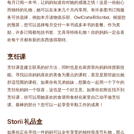
每月订阅一本书，让妈妈知道你对她的感激之情！这是一份贴心
而独特的礼物，她可以在未来几个月内享用。有许多图书订阅服
务可供选择，例如本月读物俱乐部、OwlCrate和Scribd。根据您
的预算，您可以选择每月交付一本书或多本书的套餐。作为奖
励，许多订阅都包括书签、文具等特殊礼物！你的妈妈一定会喜
欢每个月都有新的东西值得期待。
烹饪课
烹饪课是建立联系的好方法，同时也是在厨房里向妈妈传授新技
能。寻找以你妈妈喜欢的美食为重点的课程，甚至是那些超出她
舒适范围的课程。如果你有兄弟姐妹，想聚在一起用一个下午的
烹饪给妈妈一个惊喜，这也是一个好主意。如果你在附近找不到
烹饪课，你可以用她喜欢的食谱和食材在家里自己动手做烹饪
课。最棒的部分？您可以一起享受辛勤工作的成果！
Storii 礼品盒
如果你正在寻找一件妈妈可以全年享受的独特母亲节礼物，那么