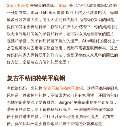
Storii 礼品盒
是完美的选择。
Storii
是记录生活故事或回忆录的
一种新方式。Storii Gift Box 提供 12 个月的人生故事电话，每周
最多可以发送 3 次，向个人询问有关其生活的精心策划的问题。
提供的答案会自动转录并存储到在线个人资料中。你的妈妈还可
以无限制地访问她的录音和转录，还可以添加她最喜欢的照片、
视频和录音，为子孙后代留下持久的遗产。Storii最好的部分之一
是它也可以与固定电话配合使用，因此不需要互联网参与。这是
你妈妈与家人保持联系的好方法，也是保存她未来几年的回忆的
好方法，全部装在方便的礼品盒里！
复古不粘伯格纳平底锅
考虑给妈妈一套礼物
复古不粘伯格纳平底锅
。这些平底锅的经典
风格是一件很棒的礼物，不仅因为它们具有实用性，还因为它们
为她的厨房增添了复古魅力。Bergner 平底锅由耐用的铝制成，
带有不粘涂层，便于食物释放和清理。平底锅的手柄保持凉爽，
便于操作进出烤箱，并且可以安全地使用洗碗机清洗，更加方
便。你的妈妈一定会喜欢这些经典平底锅的外观和感觉。