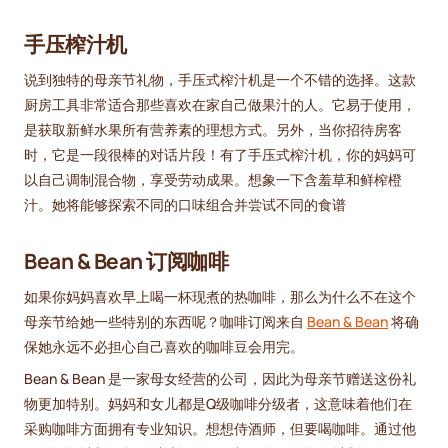
手压榨汁机
说到独特的母亲节礼物，手压式榨汁机是一个不错的选择。这款
厨房工具非常适合那些喜欢在家自己做果汁的人。它易于使用，
是获取新鲜水果所有营养素的理想方式。另外，当你招待房客
时，它是一段很棒的对话片段！有了手压式榨汁机，你的妈妈可
以自己调制混合物，享受劳动成果。想象一下含羞草和鲜榨橙
汁。她将能够探索不同的口味组合并尝试不同的食谱
Bean & Bean 订阅咖啡
如果你妈妈喜欢早上喝一杯现煮的热咖啡，那么为什么不在这个
母亲节给她一些特别的东西呢？咖啡订阅来自
Bean & Bean
将确
保她永远不必担心自己喜欢的咖啡豆会用完。
Bean & Bean 是一家母女经营的公司，因此为母亲节赠送这份礼
物更加特别。妈妈和女儿都是Q级咖啡分级者，这意味着他们在
采购咖啡方面拥有专业知识。想想侍酒师，但要喝咖啡。通过他