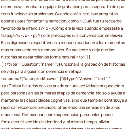
de empezar, prueba tu equipo de grabación para asegurarte de que
todo funcione sin problemas. Cuando estés listo, haz preguntas
abiertas para fomentar la narración, como «¿Cuál fue tu recuerdo
favorito de la infancia?» o «¿Cómo era la vida cuando empezaste a
trabajar?»</p> <p>Y no te preocupes si la conversación se desvía.
Esas digresiones espontáneas a menudo conducen a los momentos
más conmovedores y memorables. Sé paciente y deja que las
historias se desarrollen de forma natural.</p>"}},
{"@type":"Question","name":"¿Funcionará la grabación de historias
de vida para alguien con demencia en etapa
temprana?","acceptedAnswer":{"@type":"Answer","text":"
<p>Grabar historias de vida puede ser una actividad enriquecedora
para personas en las primeras etapas de demencia. No solo ayuda a
mantener las capacidades cognitivas, sino que también contribuye a
recordar recuerdos preciados, ofreciendo una sensación de alivio
emocional. Reflexionar sobre experiencias personales puede
fortalecer el sentido de identidad y, al mismo tiempo, aliviar
sentimientos de soledad, ansiedad o tristeza. Herramientas como