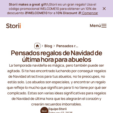
Storii makes a great gift!
¡Storii es un gran regalo! Usa el
código promocional WELCOME10 para obtener un 10% de
descuento 🎁
WELCOME10
for a
10% Discount
🎁
Comenzar
Menú
Blog
Pensados regalos de Navidad de última hora para abuelos
Pensados regalos de Navidad de
última hora para abuelos
La temporada navideña es mágica, pero también puede ser
agitada. Si te has encontrado luchando por conseguir regalos
de Navidad atractivos para tus abuelos, no te preocupes, no
estás solo. Los abuelos son especiales, y encontrar un regalo
que refleje lo mucho que significan para ti no tiene por qué ser
complicado. Estas son varias ideas significativas para regalos
de Navidad de última hora que les alegrarán el corazón y
crearán recuerdos imborrables.
Equipo Storii
February 12, 2025