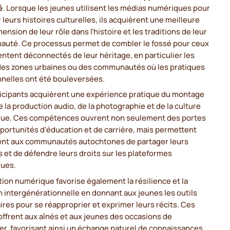
é
. Lorsque les jeunes utilisent les médias numériques pour
 leurs histoires culturelles, ils acquièrent une meilleure
nsion de leur rôle dans l'histoire et les traditions de leur
uté. Ce processus permet de combler le fossé pour ceux
entent déconnectés de leur héritage, en particulier les
des zones urbaines ou des communautés où les pratiques
nnelles ont été bouleversées.
ticipants acquièrent une expérience pratique du montage
e la production audio, de la photographie et de la culture
ue. Ces compétences ouvrent non seulement des portes
portunités d'éducation et de carrière, mais permettent
nt aux communautés autochtones de partager leurs
s et de défendre leurs droits sur les plateformes
ues.
tion numérique favorise également la résilience et la
 intergénérationnelle en donnant aux jeunes les outils
res pour se réapproprier et exprimer leurs récits. Ces
offrent aux aînés et aux jeunes des occasions de
er, favorisant ainsi un échange naturel de connaissances.