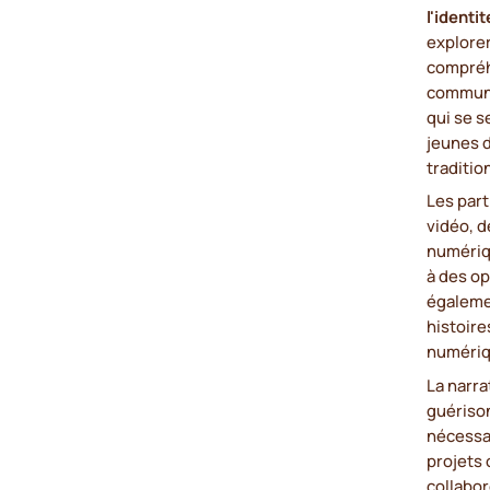
l'identit
explorer
compréhe
communa
qui se s
jeunes 
traditio
Les par
vidéo, d
numériq
à des op
égaleme
histoire
numériq
La narra
guérison
nécessai
projets 
collabor