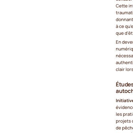
Cette in
traumati
donnant 
à ce qu'
que d'ê
En deven
numériq
nécessa
authent
clair lo
Étude
autoc
Initiati
évidenc
les prat
projets 
de pêche