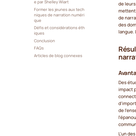
e par Shelley Wiart
de leur
Former les jeunes aux tech
mettent 
niques de narration numéri
de narr
que
des doma
Défis et considérations éth
langue. 
iques
Conclusion
Résul
FAQs
narra
Articles de blog connexes
Avanta
Des étu
impact p
connecte
d'impor
de l'en
l'épanou
communa
L'un des