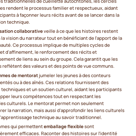
s traditionnelles de cueillette autochtones, les cercles
res rendent le processus familier et respectueux, aidant
icipants à façonner leurs récits avant de se lancer dans la
ion technique.
sation collaborative
veille à ce que les histoires restent
à la vision du narrateur tout en bénéficiant de l'apport de la
uté. Ce processus implique de multiples cycles de
et d'affinement, le renforcement des récits et
ssement de liens au sein du groupe. Cela garantit que les
s reflètent des valeurs et des points de vue communs.
mmes de mentorat
jumeler les jeunes à des conteurs
ntés ou à des aînés. Ces relations fournissent des
 techniques et un soutien culturel, aidant les participants
opper leurs compétences tout en respectant les
les culturels. Le mentorat permet non seulement
rer la narration, mais aussi d'approfondir les liens culturels
 l'apprentissage technique au savoir traditionnel.
mes qui permettent
emballage flexible
sont
ièrement efficaces. Raconter des histoires sur l'identité