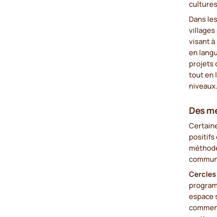
cultures
Dans les
villages
visant à
en lang
projets 
tout en 
niveaux
Des m
Certain
positifs
méthodes
communa
Cercles 
program
espace s
commenta