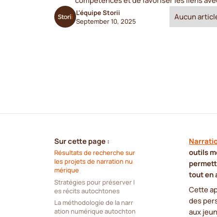
compétences et de favoriser les liens avec
L'équipe Storii
Aucun article
September 10, 2025
Sur cette page :
Narrati
outils m
Résultats de recherche sur 
les projets de narration nu
permett
mérique
tout en
Stratégies pour préserver l
Cette a
es récits autochtones
des per
La méthodologie de la narr
aux jeu
ation numérique autochton