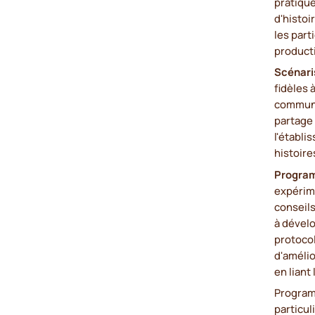
pratique
d'histoi
les part
product
Scénari
fidèles 
communa
partage 
l'établi
histoire
Progra
expérime
conseils
à dével
protoco
d'amélio
en liant
Program
particul