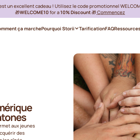
 est un excellent cadeau ! Utilisez le code promotionnel WELCO
🎁
WELCOME10
for a
10% Discount
🎁
Commencez
omment ça marche
Pourquoi Storii
Tarification
FAQ
Ressource
umérique
htones
rmet aux jeunes
acquérir des