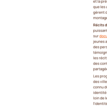
et la pr
que les 
gèrent d
montage,
Récits 
puissan
sur
docu
jeunes 
des per
témoign
les réci
des cont
partagé
Les pro
des vil
connu du
identité
loin de 
l'identit