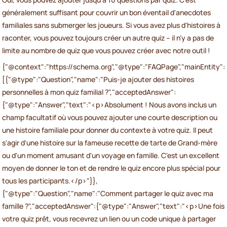
généralement suffisant pour couvrir un bon éventail d'anecdotes
familiales sans submerger les joueurs. Si vous avez plus d'histoires à
raconter, vous pouvez toujours créer un autre quiz – il n'y a pas de
limite au nombre de quiz que vous pouvez créer avec notre outil !
{"@context":"https://schema.org","@type":"FAQPage","mainEntity":
[{"@type":"Question","name":"Puis-je ajouter des histoires
personnelles à mon quiz familial ?","acceptedAnswer":
{"@type":"Answer","text":"<p>Absolument ! Nous avons inclus un
champ facultatif où vous pouvez ajouter une courte description ou
une histoire familiale pour donner du contexte à votre quiz. Il peut
s'agir d'une histoire sur la fameuse recette de tarte de Grand-mère
ou d'un moment amusant d'un voyage en famille. C'est un excellent
moyen de donner le ton et de rendre le quiz encore plus spécial pour
tous les participants.</p>"}},
{"@type":"Question","name":"Comment partager le quiz avec ma
famille ?","acceptedAnswer":{"@type":"Answer","text":"<p>Une fois
votre quiz prêt, vous recevrez un lien ou un code unique à partager