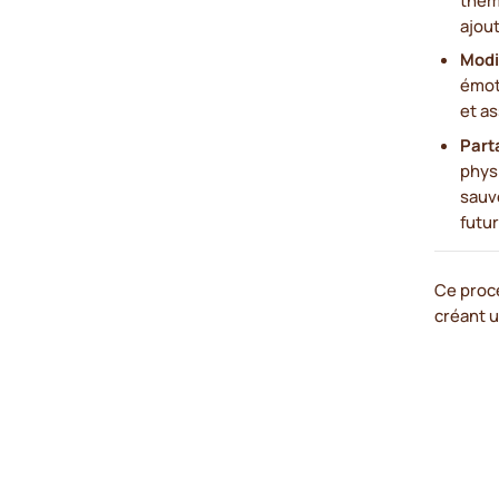
ajout
Modif
émot
et as
Part
physi
sauv
futur
Ce proce
créant u