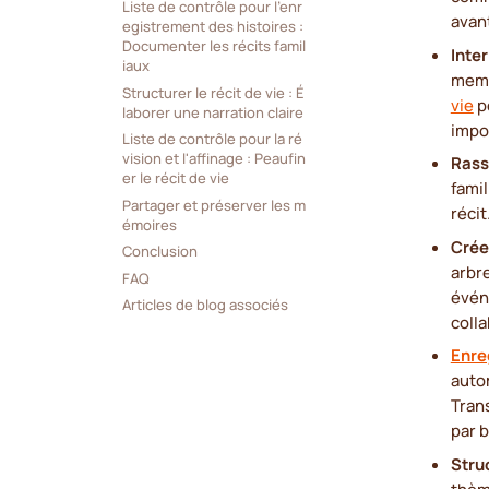
Liste de contrôle pour l'enr
avant
egistrement des histoires : 
Documenter les récits famil
Inte
iaux
memb
Structurer le récit de vie : É
vie
po
laborer une narration claire
impo
Liste de contrôle pour la ré
vision et l'affinage : Peaufin
Rass
er le récit de vie
fami
Partager et préserver les m
récit
émoires
Crée
Conclusion
arbre
FAQ
évén
Articles de blog associés
colla
Enreg
autom
Tran
par b
Struc
thèm