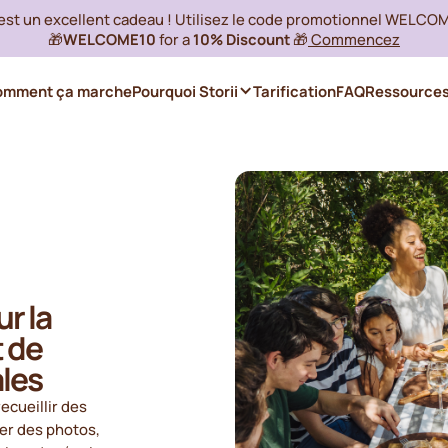
 est un excellent cadeau ! Utilisez le code promotionnel WELCO
🎁
WELCOME10
for a
10% Discount
🎁
Commencez
omment ça marche
Pourquoi Storii
Tarification
FAQ
Ressource
r la
t de
ales
ecueillir des
ser des photos,