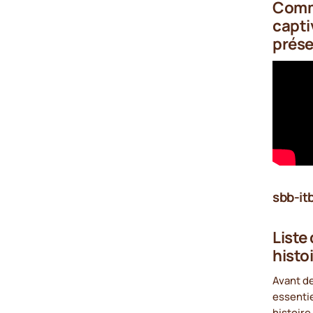
Comme
capti
prése
sbb-it
Liste
histo
Avant de
essentie
histoire