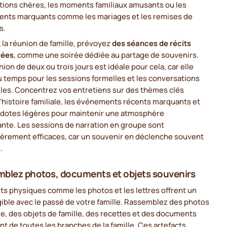
itions chères, les moments familiaux amusants ou les
nts marquants comme les mariages et les remises de
s.
la réunion de famille, prévoyez
des séances de récits
rées
, comme une soirée dédiée au partage de souvenirs.
ion de deux ou trois jours est idéale pour cela, car elle
u temps pour les sessions formelles et les conversations
lles. Concentrez vos entretiens sur des thèmes clés
histoire familiale, les événements récents marquants et
cdotes légères pour maintenir une atmosphère
nte. Les sessions de narration en groupe sont
ièrement efficaces, car un souvenir en déclenche souvent
.
blez photos, documents et objets souvenirs
ts physiques comme les photos et les lettres offrent un
gible avec le passé de votre famille. Rassemblez des photos
le, des objets de famille, des recettes et des documents
t de toutes les branches de la famille. Ces artefacts