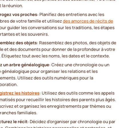
 la réunion.
rrogez vos proches
: Planifiez des entretiens avec les
res de votre famille et utilisez
des amorces de récits de
ur guider les conversations sur les traditions, les étapes
rtantes et les souvenirs.
emblez des objets
: Rassemblez des photos, des objets de
lle et des documents pour donner de la profondeur à votre
. Étiquetez tout avec les noms, les dates et le contexte.
z un arbre généalogique
: Créez une chronologie ou un
 généalogique pour organiser les relations et les
ements. Utilisez des outils numériques pour la
boration.
istrez les histoires
: Utilisez des outils comme les appels
atisés pour recueillir les histoires des parents plus âgés.
scrivez et organisez les enregistrements par thèmes ou
ranches familiales.
turez le récit
: Décidez d'organiser par chronologie ou par
e. Combinez les histoires personnelles et partagées, et