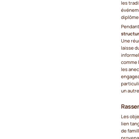
les trad
événeme
diplôme
Pendant 
structu
Une réun
laisse d
informe
comme l'
les ane
engagea
particul
un autre
Rassem
Les obje
lien tan
de famil
provenan