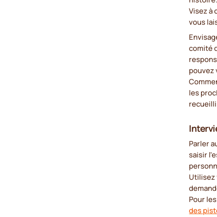
Visez à
vous lai
Envisag
comité d
responsa
pouvez v
Commenc
les proc
recueill
Interv
Parler a
saisir l
personne
Utilisez
demander
Pour le
des pist