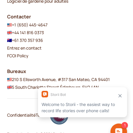
Logiciel de garderie pour adultes
Contacter
+1 (650) 445-4647
+44 141 816 0373
+61 370 357 936
Entrez en contact
FCOI Policy
Bureaux
210 S Ellsworth Avenue, #317 San Mateo, CA 94401
5 South Charlotte Street Édimbourg, EH2 4AN
Confidentialité
Termes