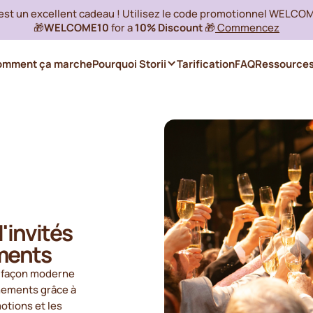
 est un excellent cadeau ! Utilisez le code promotionnel WELCO
🎁
WELCOME10
for a
10% Discount
🎁
Commencez
omment ça marche
Pourquoi Storii
Tarification
FAQ
Ressource
'invités
ements
e façon moderne
nements grâce à
otions et les