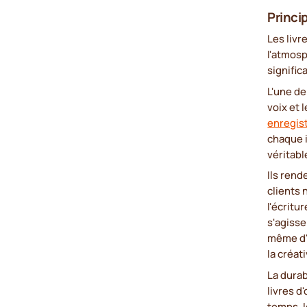
Princi
Les livr
l'atmosp
signific
L'une de
voix et
enregis
chaque 
véritabl
Ils rend
clients 
l'écritu
s'agiss
même d'
la créati
La durab
livres d
temps, 