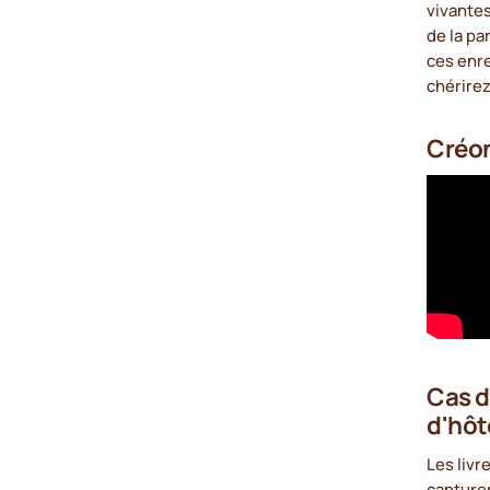
vivantes
de la pa
ces enr
chérirez
Créon
Cas d
d'hôt
Les livr
capturer