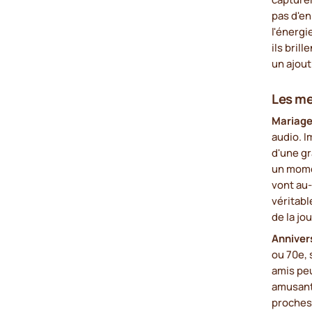
pas d'en
l'énergi
ils bril
un ajout
Les me
Mariag
audio. I
d'une gr
un mome
vont au-
véritabl
de la jo
Anniver
ou 70e, 
amis pe
amusant
proches