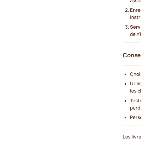
asso
Enre
inst
Serv
de n'
Conseil
Chois
Utili
les c
Test
perd
Pers
Les livr