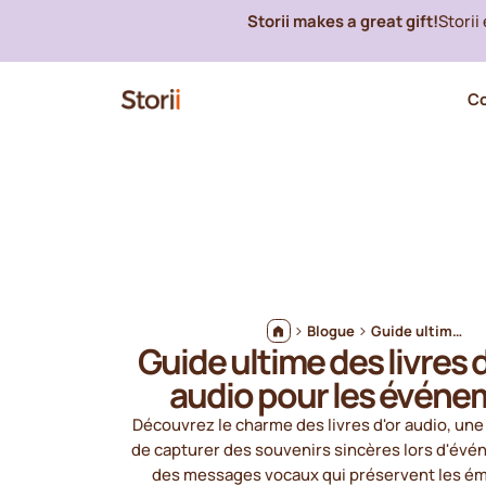
Storii makes a great gift!
Storii
C
Blogue
Guide ultime des livres d'invités audio pour les événements
Guide ultime des livres d
audio pour les évén
Découvrez le charme des livres d'or audio, un
de capturer des souvenirs sincères lors d'évé
des messages vocaux qui préservent les ém