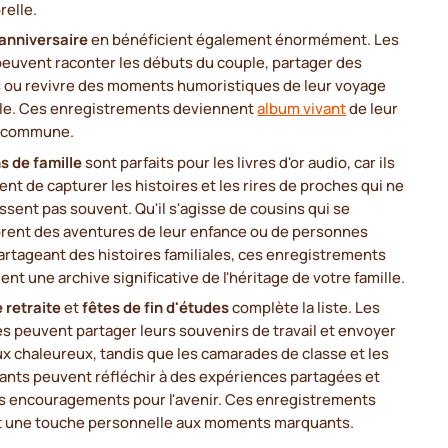
relle.
'anniversaire
en bénéficient également énormément. Les
peuvent raconter les débuts du couple, partager des
s ou revivre des moments humoristiques de leur voyage
e. Ces enregistrements deviennent
album vivant
de leur
e commune.
s de famille
sont parfaits pour les livres d'or audio, car ils
nt de capturer les histoires et les rires de proches qui ne
ssent pas souvent. Qu'il s'agisse de cousins qui se
ent des aventures de leur enfance ou de personnes
rtageant des histoires familiales, ces enregistrements
ent une archive significative de l'héritage de votre famille.
 retraite
et
fêtes de fin d'études
complète la liste. Les
s peuvent partager leurs souvenirs de travail et envoyer
x chaleureux, tandis que les camarades de classe et les
ants peuvent réfléchir à des expériences partagées et
des encouragements pour l'avenir. Ces enregistrements
t une touche personnelle aux moments marquants.