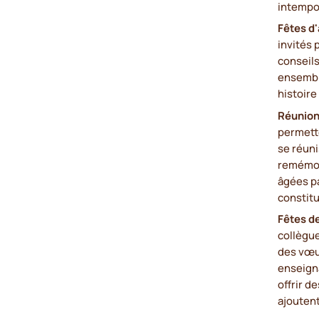
intempo
Fêtes d
invités 
conseil
ensembl
histoir
Réunion
permette
se réuni
remémor
âgées pa
constitu
Fêtes de
collègue
des vœu
enseign
offrir 
ajouten