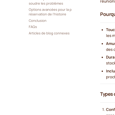
réunions
soudre les problèmes
Options avancées pour la p
Pourqu
réservation de l'histoire
Conclusion
FAQs
Touc
Articles de blog connexes
les 
Amus
des 
Durab
stoc
Inclu
proc
Types d
Conf