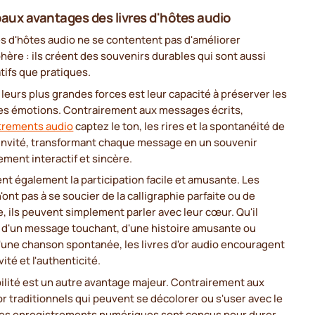
paux avantages des livres d'hôtes audio
es d'hôtes audio ne se contentent pas d'améliorer
hère : ils créent des souvenirs durables qui sont aussi
atifs que pratiques.
 leurs plus grandes forces est leur capacité à préserver les
 les émotions. Contrairement aux messages écrits,
trements audio
captez le ton, les rires et la spontanéité de
invité, transformant chaque message en un souvenir
ement interactif et sincère.
ent également la participation facile et amusante. Les
n'ont pas à se soucier de la calligraphie parfaite ou de
re, ils peuvent simplement parler avec leur cœur. Qu'il
e d'un message touchant, d'une histoire amusante ou
une chanson spontanée, les livres d'or audio encouragent
vité et l'authenticité.
ilité est un autre avantage majeur. Contrairement aux
'or traditionnels qui peuvent se décolorer ou s'user avec le
les enregistrements numériques sont conçus pour durer.