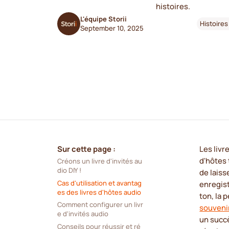
histoires.
L'équipe Storii
Histoires
September 10, 2025
Sur cette page :
Les livr
d'hôtes 
Créons un livre d'invités au
dio DIY !
de laiss
Cas d'utilisation et avantag
enregis
es des livres d'hôtes audio
ton, la 
Comment configurer un livr
souveni
e d'invités audio
un succè
Conseils pour réussir et ré