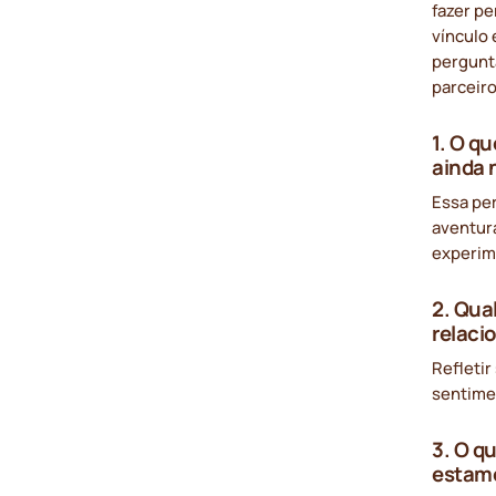
fazer pe
vínculo 
pergunt
parceir
1. O q
ainda 
Essa pe
aventura
experim
2. Qua
relaci
Refleti
sentime
3. O q
estamo