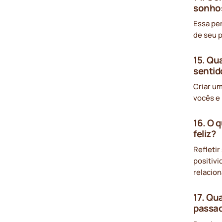
sonho
Essa pe
de seu p
15. Qu
sentid
Criar u
vocês e 
16. O 
feliz?
Refletir
positiv
relacio
17. Qu
passad