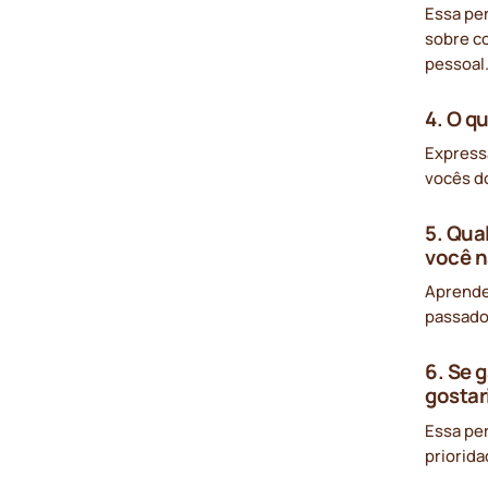
Essa pe
sobre c
pessoal
4. O q
Express
vocês d
5. Qua
você n
Aprender
passado
6. Se 
gostar
Essa per
priorida