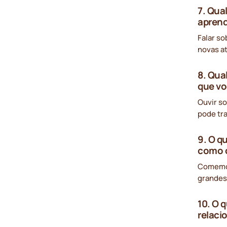
7. Qua
apren
Falar s
novas a
8. Qua
que vo
Ouvir s
pode tra
9. O q
como 
Comemor
grandes
10. O 
relac