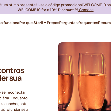
i é um ótimo presente! Use o código promocional WELCOME10 pa
WELCOME10
for a
10% Discount
🎁
Comece
o funciona
Por que Storii
Preços
Perguntas frequentes
Recurs
contros
er sua
 se reconectar
diária. Enquanto
te aconchegante,
e aprofundar seu