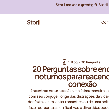
Storii makes a great gift!
Stori
Com
Blog
20 Perguntas sobre encontros noturnos para reacender sua conexão
20 Perguntas sobre en
noturnos para reacend
conexão
Encontros noturnos são uma ótima maneira de
com seu cônjuge, longe das distrações da vida 
desfruta de um jantar romântico ou de uma noi
fazer perguntas significativas e divertidas pod