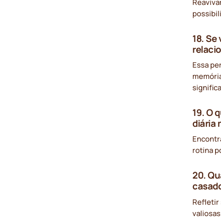
Reaviva
possibi
18. Se
relaci
Essa per
memória
signific
19. O 
diária 
Encontr
rotina 
20. Qu
casad
Refletir
valiosas