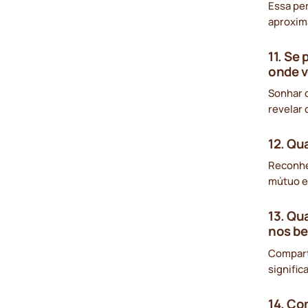
Essa pe
aproxima
11. Se
onde v
Sonhar 
revelar 
12. Qu
Reconhe
mútuo e
13. Qu
nos be
Compart
signific
14. Co