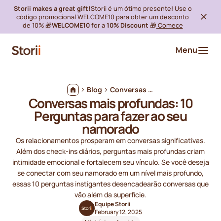
Storii makes a great gift!
Storii é um ótimo presente! Use o
código promocional WELCOME10 para obter um desconto
de 10% 🎁
WELCOME10
for a
10% Discount
🎁
Comece
Menu
Blog
Conversas mais profundas: 10 Perguntas para fazer ao seu namorado
Conversas mais profundas: 10
Perguntas para fazer ao seu
namorado
Os relacionamentos prosperam em conversas significativas.
Além dos check-ins diários, perguntas mais profundas criam
intimidade emocional e fortalecem seu vínculo. Se você deseja
se conectar com seu namorado em um nível mais profundo,
essas 10 perguntas instigantes desencadearão conversas que
vão além da superfície.
Equipe Storii
February 12, 2025