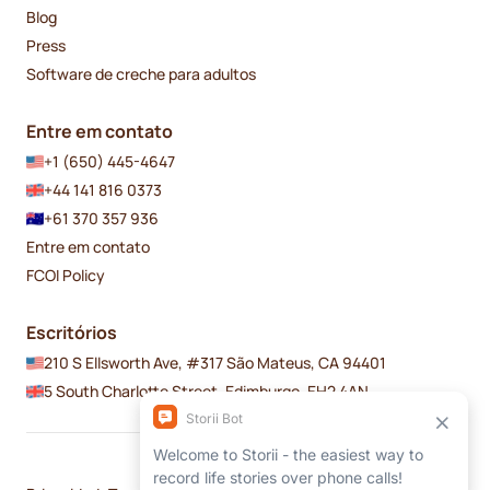
Blog
Press
Software de creche para adultos
Entre em contato
+1 (650) 445-4647
+44 141 816 0373
+61 370 357 936
Entre em contato
FCOI Policy
Escritórios
210 S Ellsworth Ave, #317 São Mateus, CA 94401
5 South Charlotte Street, Edimburgo, EH2 4AN