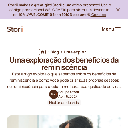
Storii makes a great gift!
Storii é um ótimo presente! Use o
código promocional WELCOME10 para obter um desconto
de 10% 🎁
WELCOME10
for a
10% Discount
🎁
Comece
Menu
Blog
Uma exploração dos benefícios da reminiscência
Uma exploração dos benefícios da
reminiscência
Este artigo explora o que sabemos sobre os benefícios da
reminiscência e como você pode criar suas próprias sessões
de reminiscência para ajudar a melhorar sua qualidade de vida.
Equipe Storii
April 5, 2024
Histórias de vida