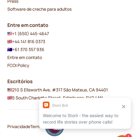
Press
Software de creche para adultos
Entre em contato
+1 (650) 445-4647
+44 141 816 0373
+61 370 357 936
Entre em contato
FCOI Policy
Escritórios
210 S Ellsworth Ave, #317 São Mateus, CA 94401
5 South Charlotte Street, Edimburgo, EH2 4AN
Privacidade
Termos