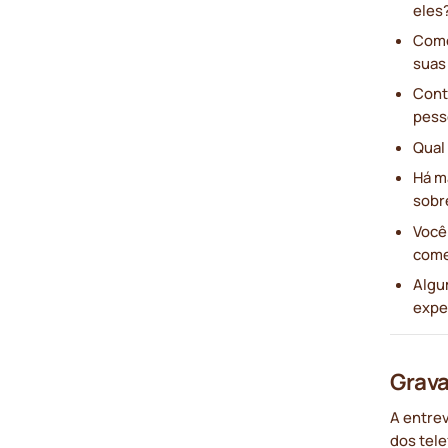
eles
Como
suas 
Cont
pess
Qual
Há m
sobr
Você
come
Algu
expe
Grava
A entre
dos tele