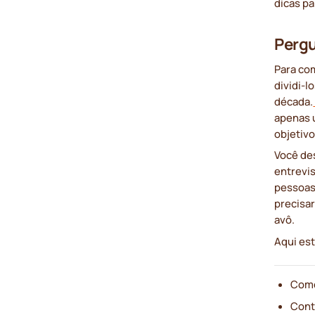
dicas pa
Pergu
Para com
dividi-l
década.
apenas 
objetiv
Você de
entrevis
pessoas 
precisa
avô.
Aqui es
Como
Cont