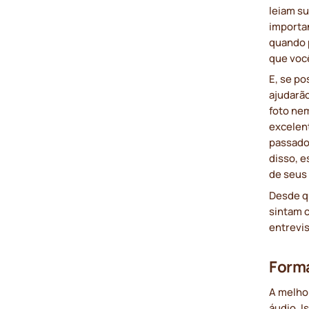
leiam s
importa
quando 
que voc
E, se po
ajudarão
foto nem
excelen
passado
disso, e
de seus 
Desde q
sintam c
entrevis
Forma
A melho
áudio. I