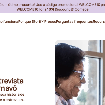
i é um ótimo presente! Use o código promocional WELCOME10 pa
WELCOME10
for a
10% Discount
🎁
Comece
o funciona
Por que Storii
Preços
Perguntas frequentes
Recurs
revista
m avô
sua história de
r a entrevista e