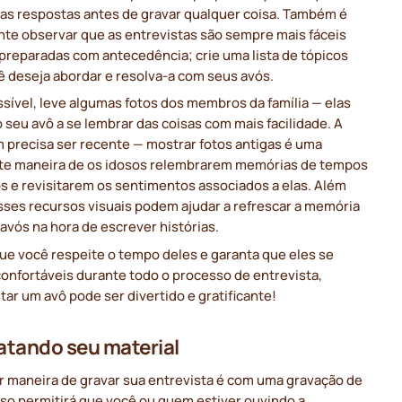
uas respostas antes de gravar qualquer coisa. Também é
nte observar que as entrevistas são sempre mais fáceis
preparadas com antecedência; crie uma lista de tópicos
ê deseja abordar e resolva-a com seus avós.
ssível, leve algumas fotos dos membros da família — elas
 seu avô a se lembrar das coisas com mais facilidade. A
 precisa ser recente — mostrar fotos antigas é uma
te maneira de os idosos relembrarem memórias de tempos
s e revisitarem os sentimentos associados a elas. Além
sses recursos visuais podem ajudar a refrescar a memória
avós na hora de escrever histórias.
ue você respeite o tempo deles e garanta que eles se
onfortáveis durante todo o processo de entrevista,
tar um avô pode ser divertido e gratificante!
tando seu material
r maneira de gravar sua entrevista é com uma gravação de
sso permitirá que você ou quem estiver ouvindo a