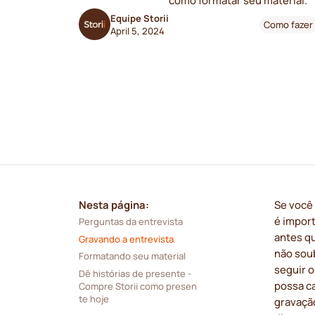
como formatar seu material.
Equipe Storii
Como fazer
April 5, 2024
Nesta página:
Se você 
é impor
Perguntas da entrevista
antes qu
Gravando a entrevista
não soub
Formatando seu material
seguir o
Dê histórias de presente - 
possa c
Compre Storii como presen
te hoje
gravação