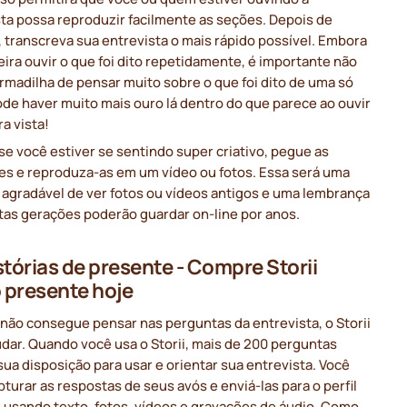
ta possa reproduzir facilmente as seções. Depois de
 transcreva sua entrevista o mais rápido possível. Embora
ira ouvir o que foi dito repetidamente, é importante não
armadilha de pensar muito sobre o que foi dito de uma só
de haver muito mais ouro lá dentro do que parece ao ouvir
ra vista!
 se você estiver se sentindo super criativo, pegue as
es e reproduza-as em um vídeo ou fotos. Essa será uma
 agradável de ver fotos ou vídeos antigos e uma lembrança
tas gerações poderão guardar on-line por anos.
stórias de presente - Compre Storii
presente hoje
não consegue pensar nas perguntas da entrevista, o Storii
dar. Quando você usa o Storii, mais de 200 perguntas
sua disposição para usar e orientar sua entrevista. Você
turar as respostas de seus avós e enviá-las para o perfil
i usando texto, fotos, vídeos e gravações de áudio. Como