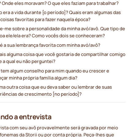
? Onde eles moravam? O que eles faziam para trabalhar?
 era a vida durante [o período]? Quais eram algumas das
coisas favoritas para fazer naquela época?
e-me sobre a personalidade da minha avó/avô. Que tipo de
oa ele/ela era? Como vocês dois se conheceram?
 é a sua lembrança favorita com minha avó/avô?
ais alguma coisa que você gostaria de compartilhar comigo
e a qual eu não perguntei?
 tem algum conselho para mim quando eu crescer e
çar minha própria família algum dia?
ma outra coisa que eu deva saber ou lembrar de suas
riências de crescimento [no período]?
ndo a entrevista
vista com seu avô provavelmente será gravada por meio
fonemas da Storii ou por conta própria. Peça-lhes que