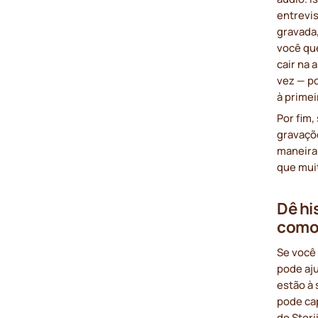
entrevis
gravada,
você que
cair na 
vez — po
à primei
Por fim,
gravaçõ
maneira
que mui
Dê hi
como 
Se você 
pode aju
estão à 
pode cap
do Stori