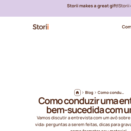
Storii makes a great gift!
Stori
Com
Blog
Como conduzir uma entrevista bem-sucedida com um avô
Como conduzir uma ent
bem-sucedida com u
Vamos discutir a entrevista com um avô sobre 
vida: perguntas a serem feitas, dicas para grava