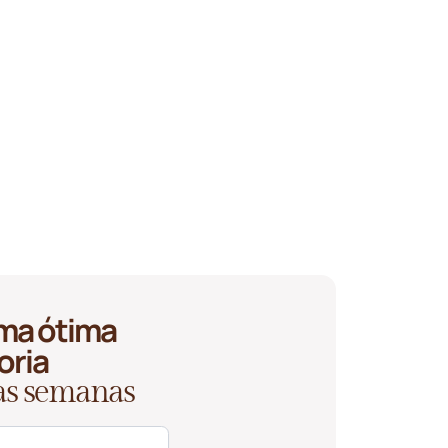
ma ótima
oria
 as semanas