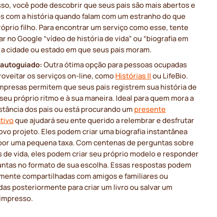
sso, você pode descobrir que seus pais são mais abertos e
s com a história quando falam com um estranho do que
óprio filho. Para encontrar um serviço como esse, tente
r no Google “vídeo de história de vida” ou “biografia em
e a cidade ou estado em que seus pais moram.
 autoguiado:
Outra ótima opção para pessoas ocupadas
roveitar os serviços on-line, como
Histórias II
ou LifeBio.
mpresas permitem que seus pais registrem sua história de
seu próprio ritmo e à sua maneira. Ideal para quem mora a
istância dos pais ou está procurando um
presente
ativo
que ajudará seu ente querido a relembrar e desfrutar
vo projeto. Eles podem criar uma biografia instantânea
 por uma pequena taxa. Com centenas de perguntas sobre
s de vida, eles podem criar seu próprio modelo e responder
untas no formato de sua escolha. Essas respostas podem
ilmente compartilhadas com amigos e familiares ou
as posteriormente para criar um livro ou salvar um
 impresso.