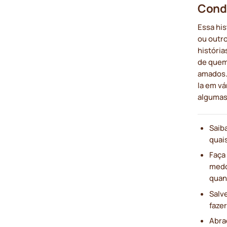
Condu
Essa his
ou outr
história
de quem
amados. 
la em v
algumas
Saiba
quai
Faça
medo
quan
Salv
faze
Abra