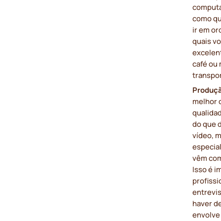
computad
como que
ir em or
quais vo
excelen
café ou
transpor
Produçã
melhor 
qualida
do que 
vídeo, 
especial
vêm com
Isso é 
profiss
entrevi
haver de
envolve 