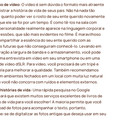
o de vídeo:
O vídeo é sem dúvida o formato mais atraente
istrar a história de vida de seus pais. Não há nada tão
l quanto poder ver o rosto de seu ente querido novamente
ue ele se foi por um tempo. É como tê-los na sala com
 personalidade realmente aparece na linguagem corporal e
ressões, que são mais evidentes no filme. É maravilhoso
ompartilhar a essência do seu ente querido com as
s futuras que não conseguiram conhecê-lo. Levando em
ração a largura de banda e o armazenamento, você pode
uma entrevista em vídeo em seu smartphone ou em uma
e vídeo dSLR. Para vídeo, você precisará de um tripé e
ela para melhorar a qualidade. Também recomendamos
em ambientes fechados em um local com muita luz natural
e você não concorra com ruídos e elementos externos.
 histórias de vida:
Uma rápida pesquisa no Google
ará que existem muitos serviços excelentes de livros de
s de vida para você escolher! A maioria permite que você
oad de fotos para acompanhar o texto, portanto,
ue-se de digitalizar as fotos antigas que deseja usar em seu