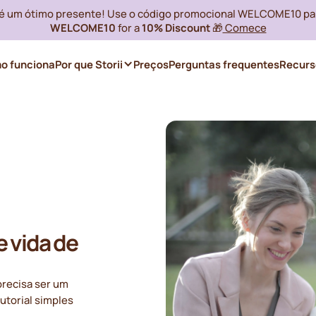
i é um ótimo presente! Use o código promocional WELCOME10 pa
WELCOME10
for a
10% Discount
🎁
Comece
o funciona
Por que Storii
Preços
Perguntas frequentes
Recurs
e vida de
 precisa ser um
utorial simples