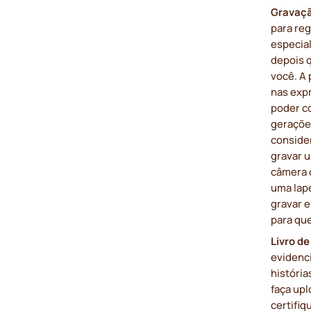
Gravaçã
para reg
especia
depois q
você. A
nas exp
poder c
geraçõe
conside
gravar 
câmera d
uma lap
gravar 
para qu
Livro de
evidenci
história
faça upl
certifiq