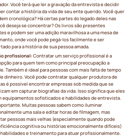
or. Você terá que ler a gravação da entrevista e decidir
r contar a história da vida de seu ente querido. Você quer
dem cronológica? Há certas partes do legado deles nas
cê deseja se concentrar? Os livros são presentes
tes e podem ser uma adição maravilhosa a uma mesa de
 manto, onde você pode pegá-los facilmente e ser
tado para a história de sua pessoa amada.
o profissional:
Contratar um serviço profissional é a
opção para quem tem como principal preocupação a
de. Também é ideal para pessoas com mais falta de tempo
de dinheiro. Você pode contratar qualquer produtora de
mas é possível encontrar empresas sob medida que se
izam em capturar biografias da vida. Isso significa que eles
 equipamentos sofisticados e habilidades de entrevista.
importante. Muitas pessoas sabem como iluminar
ionalmente uma sala e editar horas de filmagem, mas
star pessoas mais velhas (especialmente quando pode
ficiência cognitiva ou histórias emocionalmente difíceis)
habilidades e treinamento para atuar profissionalmente.