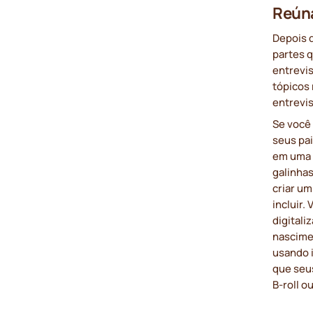
Reúna
Depois d
partes q
entrevis
tópicos
entrevis
Se você
seus pa
em uma 
galinha
criar um
incluir
digitali
nascimen
usando 
que seu
B-roll o