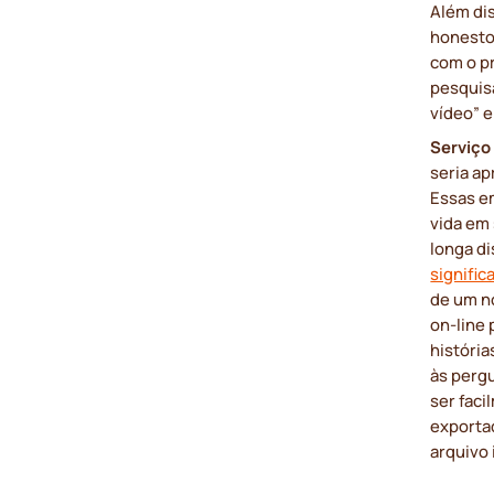
Além di
honesto
com o pr
pesquisa
vídeo” 
Serviço
seria ap
Essas e
vida em 
longa d
signific
de um no
on-line
história
às perg
ser fac
exportad
arquivo