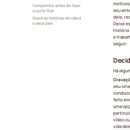
motivos
Compartilhe antes de fazer 
seu ente
o corte final
dele, r
Grave as histórias de vida d
Deixe es
e seus pais
história
e trabal
seguir:
Decid
Há algu
Gravaçã
seu sma
conduza 
feito e
uma opçã
particu
vídeo ou
vida del