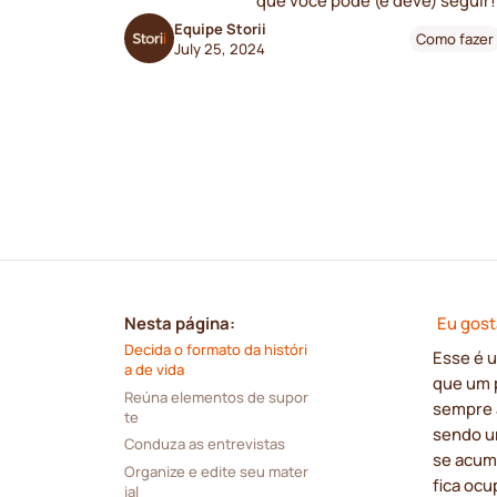
que você pode (e deve) seguir!
Equipe Storii
Como fazer
July 25, 2024
Nesta página:
Eu gost
Decida o formato da históri
Esse é 
a de vida
que um p
Reúna elementos de supor
sempre 
te
sendo um
Conduza as entrevistas
se acumu
Organize e edite seu mater
fica ocu
ial