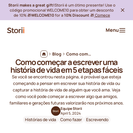
Storii makes a great gift!
Storii é um ótimo presente! Use o
código promocional WELCOME10 para obter um desconto
de 10% 🎁
WELCOME10
for a
10% Discount
🎁
Comece
Menu
Blog
Como começar a escrever uma história de vida em 5 etapas fáceis
Como começar a escrever uma
história de vida em 5 etapas fáceis
Se você se encontrou nesta página, é provável que esteja
começando a pensar em escrever sua história de vida ou
capturar a história de vida de alguém que você ama. Veja
como você pode começar a escrever algo que amigos,
familiares e gerações futuras valorizarão nos próximos anos.
Equipe Storii
April 5, 2024
Histórias de vida
Como fazer
Escrevendo