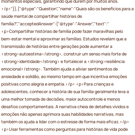
momentos especiais, garantindo que durem por muitos anos.
</p>"}},{"@type":"Question","name":"Quais são os benefícios para a
saúde mental de compartilhar histórias de
família?","acceptedAnswer":{"@type":"Answer","text":"
<p>Compartilhar histórias de família pode fazer maravilhas pelo
bem-estar mental e aproximar as famílias. Estudos revelam que a
transmissão de histórias entre gerações pode aumentar a
<strong>autoestima</strong>, construir um senso mais forte de
<strong>identidade</strong> e fortalecer a <strong>resiliência
emocional</strong>. Também ajuda a aliviar sentimentos de
ansiedade e solidão, ao mesmo tempo em que incentiva emoções
positivas como alegria e empatia.</p> <p>Para crianças e
adolescentes, conhecer a história de sua família geralmente leva a
uma melhor tomada de decisões, maior autocontrole e menos
desafios comportamentais. A narrativa cheia de detalhes vívidos e
emoções não apenas aprimora suas habilidades narrativas, mas
também os ajuda a lidar com o estresse de forma mais eficaz.</p>
<p>Usar ferramentas como perguntas para histórias de vida pode