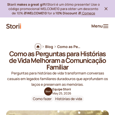
Storii makes a great gift!
Storii é um ótimo presente! Use o
código promocional WELCOME10 para obter um desconto
de 10% 🎁
WELCOME10
for a
10% Discount
🎁
Comece
Menu
Blog
Como as Perguntas para Histórias de Vida Melhoram a Comunicação Familiar
Como as Perguntas para Histórias
de Vida Melhoram a Comunicação
Familiar
Perguntas para histórias de vida transformam conversas
casuais em legados familiares duradouros que aprofundam os
laços e preservam as memórias.
Equipe Storii
May 25, 2026
Como fazer
Histórias de vida