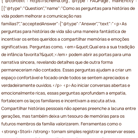
{"@context":"https://schema.org","@type":"FAQPage","mainEntity":
[{"@type":"Question","name":"Como as perguntas para histórias de
vida podem melhorar a comunicação nas
famílias?","acceptedAnswer":{"@type":"Answer","text":"<p>As
perguntas para histórias de vida são uma maneira fantástica de
incentivar os entes queridos a compartilhar memórias e emoções
significativas. Perguntas como, <em>&quot;Qual era a sua tradição
de infância favorita?&quot;</em> podem abrir as portas para uma
narrativa sincera, revelando detalhes que de outra forma
permaneceriam não contados. Essas perguntas ajudam a criar um
espaço confortável e focado onde todos se sentem apreciados e
verdadeiramente ouvidos.</p> <p>Ao iniciar conversas abertas e
emocionalmente ricas, essas perguntas aprofundam a empatia,
fortalecem os laços familiares e incentivam a escuta ativa.
Compartilhar histórias pessoais não apenas preenche a lacuna entre
gerações, mas também deixa um tesouro de memórias para os
futuros membros da família valorizarem. Ferramentas como o
<strong>Storii</strong> tornam simples registrar e preservar esses