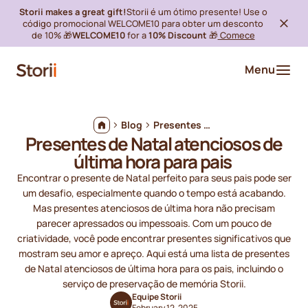
Storii makes a great gift!
Storii é um ótimo presente! Use o
código promocional WELCOME10 para obter um desconto
de 10% 🎁
WELCOME10
for a
10% Discount
🎁
Comece
Menu
Blog
Presentes de Natal atenciosos de última hora para pais
Presentes de Natal atenciosos de
última hora para pais
Encontrar o presente de Natal perfeito para seus pais pode ser
um desafio, especialmente quando o tempo está acabando.
Mas presentes atenciosos de última hora não precisam
parecer apressados ou impessoais. Com um pouco de
criatividade, você pode encontrar presentes significativos que
mostram seu amor e apreço. Aqui está uma lista de presentes
de Natal atenciosos de última hora para os pais, incluindo o
serviço de preservação de memória Storii.
Equipe Storii
February 12, 2025