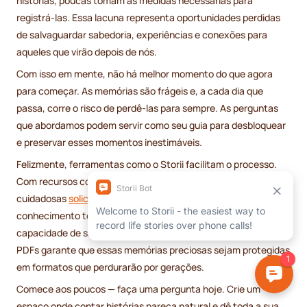
histórias, poucas tomam as medidas necessárias para
registrá-las. Essa lacuna representa oportunidades perdidas
de salvaguardar sabedoria, experiências e conexões para
aqueles que virão depois de nós.
Com isso em mente, não há melhor momento do que agora
para começar. As memórias são frágeis e, a cada dia que
passa, corre o risco de perdê-las para sempre. As perguntas
que abordamos podem servir como seu guia para desbloquear
e preservar esses momentos inestimáveis.
Felizmente, ferramentas como o Storii facilitam o processo.
Com recursos como chamadas telefônicas automatizadas e
cuidadosas
solicitações selecionadas
, mesmo aqueles sem
conhecimento técnico podem participar. Além disso, a
capacidade de salvar essas gravações como audiolivros ou
PDFs garante que essas memórias preciosas sejam protegidas
em formatos que perdurarão por gerações.
Comece aos poucos — faça uma pergunta hoje. Crie um
espaço onde contar histórias pareça natural e dê toda a sua