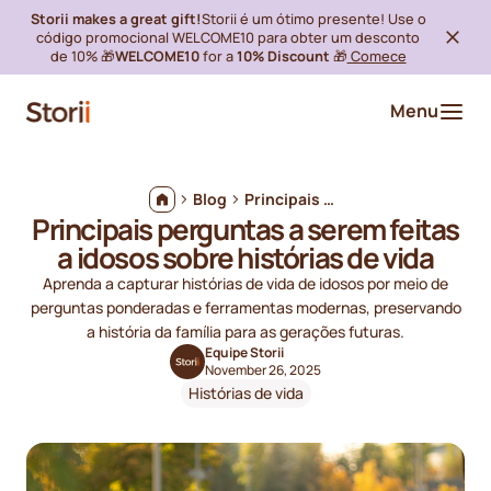
Storii makes a great gift!
Storii é um ótimo presente! Use o
código promocional WELCOME10 para obter um desconto
de 10% 🎁
WELCOME10
for a
10% Discount
🎁
Comece
Menu
Blog
Principais perguntas a serem feitas a idosos sobre histórias de vida
Principais perguntas a serem feitas
a idosos sobre histórias de vida
Aprenda a capturar histórias de vida de idosos por meio de
perguntas ponderadas e ferramentas modernas, preservando
a história da família para as gerações futuras.
Equipe Storii
November 26, 2025
Histórias de vida