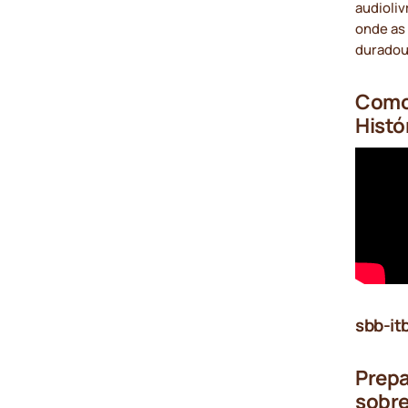
audioliv
onde as
duradour
Como 
Histó
sbb-it
Prepa
sobre