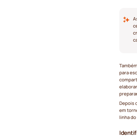
A
c
c
c
Também 
para es
comparti
elaborar
prepara
Depois d
em torn
linha do
Identi