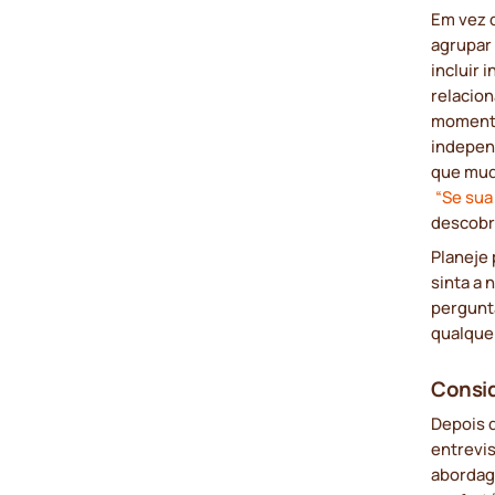
Em vez 
agrupar
incluir 
relacio
momento
indepen
que mudo
“Se sua 
descobri
Planeje 
sinta a 
pergunt
qualquer
Consid
Depois 
entrevis
abordag