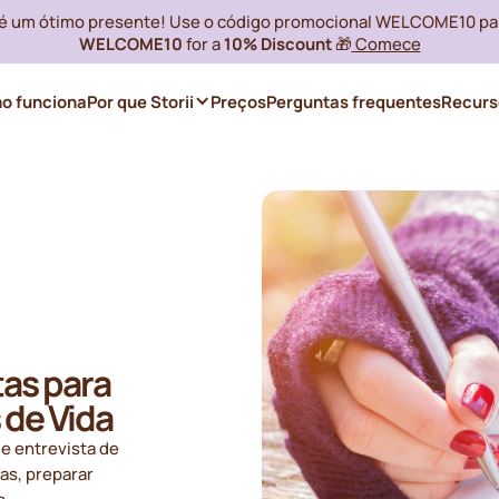
i é um ótimo presente! Use o código promocional WELCOME10 pa
WELCOME10
for a
10% Discount
🎁
Comece
o funciona
Por que Storii
Preços
Perguntas frequentes
Recurs
as para
 de Vida
e entrevista de
as, preparar