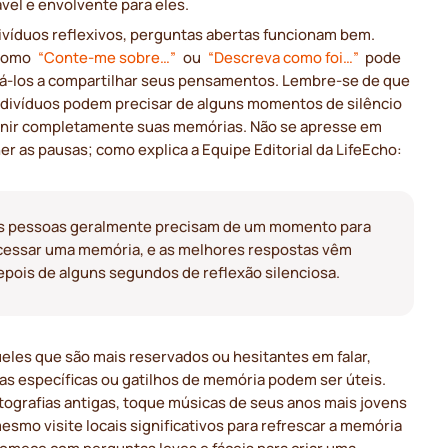
vel e envolvente para eles.
divíduos reflexivos, perguntas abertas funcionam bem.
 como
“Conte-me sobre…”
ou
“Descreva como foi…”
pode
vá-los a compartilhar seus pensamentos. Lembre-se de que
ndivíduos podem precisar de alguns momentos de silêncio
unir completamente suas memórias. Não se apresse em
r as pausas; como explica a Equipe Editorial da LifeEcho:
s pessoas geralmente precisam de um momento para
cessar uma memória, e as melhores respostas vêm
epois de alguns segundos de reflexão silenciosa.
eles que são mais reservados ou hesitantes em falar,
as específicas ou gatilhos de memória podem ser úteis.
tografias antigas, toque músicas de seus anos mais jovens
esmo visite locais significativos para refrescar a memória