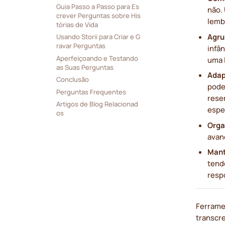
Guia Passo a Passo para Es
não.
crever Perguntas sobre His
lemb
tórias de Vida
Agru
Usando Storii para Criar e G
ravar Perguntas
infân
Aperfeiçoando e Testando 
uma 
as Suas Perguntas
Adap
Conclusão
pode
Perguntas Frequentes
rese
Artigos de Blog Relacionad
espe
os
Orga
avan
Mant
tend
resp
Ferram
transcr