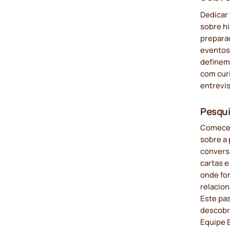
Dedicar
sobre hi
prepara
eventos
definem
com cur
entrevi
Pesqui
Comece 
sobre a 
conversa
cartas e
onde for
relacio
Este pas
descobr
Equipe E