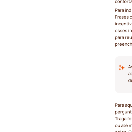
confortá
Para in
Frases
incenti
esses i
para re
preenche
A
a
d
Para aqu
pergunt
Traga fo
ou até m