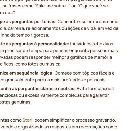
 Use frases como "Fale-me sobre…" ou "O que você se
ra de…".
pe as perguntas por temas
: Concentre-se em áreas como
cia, carreira, relacionamentos ou lições de vida, em vez de
linha do tempo rigorosa.
te as perguntas à personalidade
: Indivíduos reflexivos
m precisar de tempo para pensar, enquanto pessoas mais
rvadas podem responder melhor a gatilhos de memória
cíficos, como fotos ou música.
nize em sequência lógica
: Comece com tópicos fáceis e
ce gradualmente para os mais profundos e pessoais.
enha as perguntas claras e neutras
: Evite formulações
enciosas ou excessivamente complexas para garantir
ostas genuínas.
entas como
Storii
podem simplificar o processo gravando,
evendo e organizando as respostas em recordações como