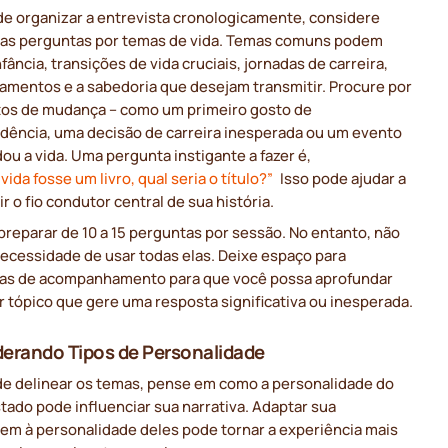
de organizar a entrevista cronologicamente, considere
 as perguntas por temas de vida. Temas comuns podem
infância, transições de vida cruciais, jornadas de carreira,
namentos e a sabedoria que desejam transmitir. Procure por
s de mudança – como um primeiro gosto de
dência, uma decisão de carreira inesperada ou um evento
u a vida. Uma pergunta instigante a fazer é,
vida fosse um livro, qual seria o título?”
Isso pode ajudar a
r o fio condutor central de sua história.
preparar de 10 a 15 perguntas por sessão. No entanto, não
necessidade de usar todas elas. Deixe espaço para
as de acompanhamento para que você possa aprofundar
 tópico que gere uma resposta significativa ou inesperada.
erando Tipos de Personalidade
de delinear os temas, pense em como a personalidade do
tado pode influenciar sua narrativa. Adaptar sua
em à personalidade deles pode tornar a experiência mais