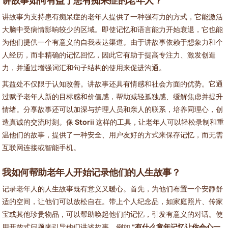
讲故事如何有益于患有痴呆症的老年人？
讲故事为支持患有痴呆症的老年人提供了一种强有力的方式，它能激活
大脑中受病情影响较少的区域。即使记忆和语言能力开始衰退，它也能
为他们提供一个有意义的自我表达渠道。由于讲故事依赖于想象力和个
人经历，而非精确的记忆回忆，因此它有助于提高专注力、激发创造
力，并通过增强词汇和句子结构的使用来促进沟通。
其益处不仅限于认知改善。讲故事还具有情感和社会方面的优势。它通
过赋予老年人新的目标感和价值感，帮助减轻孤独感、缓解焦虑并提升
情绪。分享故事还可以加深与护理人员和亲人的联系，培养同理心，创
造真诚的交流时刻。像
Storii
这样的工具，让老年人可以轻松录制和重
温他们的故事，提供了一种安全、用户友好的方式来保存记忆，而无需
互联网连接或智能手机。
我如何帮助老年人开始记录他们的人生故事？
记录老年人的人生故事既有意义又暖心。首先，为他们布置一个安静舒
适的空间，让他们可以放松自在。带上个人纪念品，如家庭照片、传家
宝或其他珍贵物品，可以帮助唤起他们的记忆，引发有意义的对话。使
用开放式问题来引导他们讲述故事，例如
“有什么童年记忆让你会心一