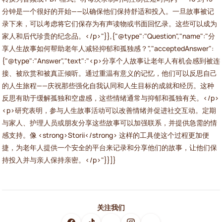
分钟是一个很好的开始——以确保他们保持舒适和投入。一旦故事被记
录下来，可以考虑将它们保存为有声读物或书面回忆录。这些可以成为
家人和后代珍贵的纪念品。</p>"}},{"@type":"Question","name":"分
享人生故事如何帮助老年人减轻抑郁和孤独感？","acceptedAnswer":
{"@type":"Answer","text":"<p>分享个人故事让老年人有机会感到被连
接、被欣赏和被真正倾听。通过重温有意义的记忆，他们可以反思自己
的人生旅程——庆祝那些强化自我认同和人生目标的成就和经历。这种
反思有助于缓解孤独和空虚感，这些情绪通常与抑郁和孤独有关。</p>
<p>研究表明，参与人生故事活动可以改善情绪并促进社交互动。定期
与家人、护理人员或朋友分享这些故事可以加强联系，并提供急需的情
感支持。像 <strong>Storii</strong> 这样的工具使这个过程更加便
捷，为老年人提供一个安全的平台来记录和分享他们的故事，让他们保
持投入并与亲人保持亲密。</p>"}}]}
关注我们