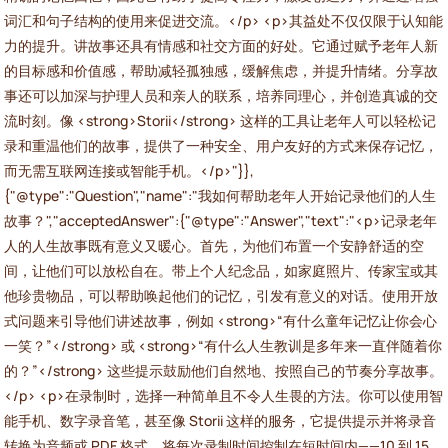
词汇和句子结构的使用来促进交流。</p> <p>其益处不仅仅限于认知能
力的提升。讲故事还具有情感和社交方面的好处。它通过赋予老年人新
的目标感和价值感，帮助减轻孤独感，缓解焦虑，并提升情绪。分享故
事还可以加深与护理人员和亲人的联系，培养同理心，并创造真诚的交
流时刻。像 <strong>Storii</strong> 这样的工具让老年人可以轻松记
录和重温他们的故事，提供了一种安全、用户友好的方式来保存记忆，
而无需互联网连接或智能手机。</p>"}},
{"@type":"Question","name":"我如何帮助老年人开始记录他们的人生
故事？","acceptedAnswer":{"@type":"Answer","text":"<p>记录老年
人的人生故事既有意义又暖心。首先，为他们布置一个安静舒适的空
间，让他们可以放松自在。带上个人纪念品，如家庭照片、传家宝或其
他珍贵物品，可以帮助唤起他们的记忆，引发有意义的对话。使用开放
式问题来引导他们讲述故事，例如 <strong>“有什么童年记忆让你会心
一笑？”</strong> 或 <strong>“有什么人生教训是多年来一直伴随着你
的？”</strong> 这些提示鼓励他们自然地、按照自己的节奏分享故事。
</p> <p>在录制时，选择一种简单且不令人生畏的方法。你可以使用智
能手机、数字录音笔，甚至像 Storii 这样的服务，它提供提示并将录音
转换为音频或 PDF 格式。将每次录制时间控制在短时间内——10 到 15