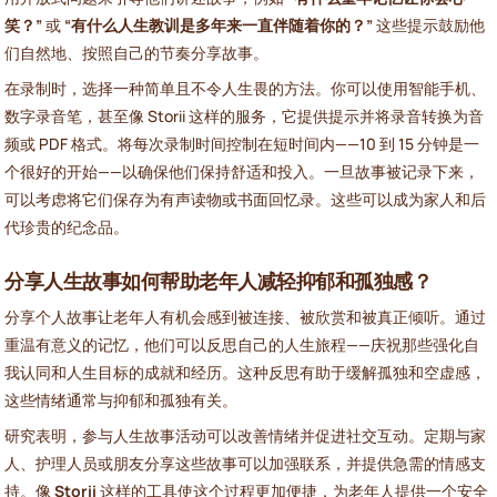
笑？”
或
“有什么人生教训是多年来一直伴随着你的？”
这些提示鼓励他
们自然地、按照自己的节奏分享故事。
在录制时，选择一种简单且不令人生畏的方法。你可以使用智能手机、
数字录音笔，甚至像 Storii 这样的服务，它提供提示并将录音转换为音
频或 PDF 格式。将每次录制时间控制在短时间内——10 到 15 分钟是一
个很好的开始——以确保他们保持舒适和投入。一旦故事被记录下来，
可以考虑将它们保存为有声读物或书面回忆录。这些可以成为家人和后
代珍贵的纪念品。
分享人生故事如何帮助老年人减轻抑郁和孤独感？
分享个人故事让老年人有机会感到被连接、被欣赏和被真正倾听。通过
重温有意义的记忆，他们可以反思自己的人生旅程——庆祝那些强化自
我认同和人生目标的成就和经历。这种反思有助于缓解孤独和空虚感，
这些情绪通常与抑郁和孤独有关。
研究表明，参与人生故事活动可以改善情绪并促进社交互动。定期与家
人、护理人员或朋友分享这些故事可以加强联系，并提供急需的情感支
持。像
Storii
这样的工具使这个过程更加便捷，为老年人提供一个安全