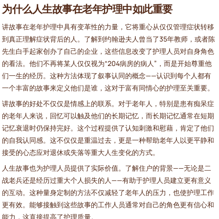
为什么人生故事在老年护理中如此重要
讲故事在老年护理中具有变革性的力量，它将重心从仅仅管理症状转移
到真正理解症状背后的人。了解到约翰逊夫人曾当了35年教师，或者陈
先生白手起家创办了自己的企业，这些信息改变了护理人员对自身角色
的看法。他们不再将某人仅仅视为“204病房的病人”，而是开始尊重他
们一生的经历。这种方法体现了叙事认同的概念——认识到每个人都有
一个丰富的故事来定义他们是谁，这对于富有同情心的护理至关重要。
讲故事的好处不仅仅是情感上的联系。对于老年人，特别是患有痴呆症
的老年人来说，回忆可以触及他们的长期记忆，而长期记忆通常在短期
记忆衰退时仍保持完好。这个过程提供了认知刺激和慰藉，肯定了他们
的自我认同感。这不仅仅是重温过去，更是一种帮助老年人以更平静和
接受的心态应对退休或失落等重大人生变化的方式。
人生故事也为护理人员提供了实际价值。了解住户的背景——无论是二
战老兵还是经历过重大个人损失的人——有助于护理人员建立更有意义
的互动。这种量身定制的方法不仅减轻了老年人的压力，也使护理工作
更有效。能够接触到这些故事的工作人员通常对自己的角色更有信心和
能力，这直接提高了护理质量。