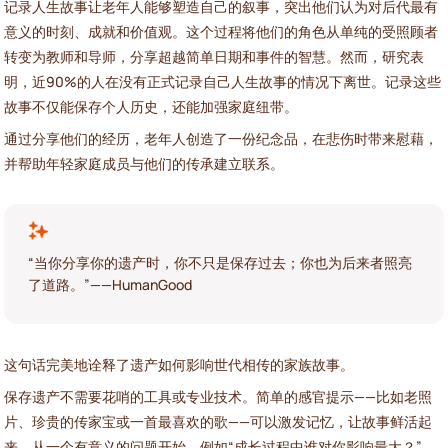
记录人生故事让老年人能够塑造自己的叙事，突出他们认为对后代最有
意义的时刻、成就和价值观。这个过程将他们的角色从单纯的受照顾者
转变为教师和导师，分享超越简单日期和事件的智慧。然而，研究表
明，近90%的人在没有正式记录自己人生故事的情况下离世。记录这些
故事不仅能保存个人历史，还能加强家庭纽带。
通过分享他们的经历，老年人创造了一份纪念品，在悲伤时带来慰藉，
并帮助年轻家庭成员与他们的传承建立联系。
“当你分享你的遗产时，你不只是保存过去；你也为后来者照亮
了道路。”——HumanGood
这句话完美地诠释了遗产如何影响世代相传的家族故事。
保存遗产不需要花哨的工具或专业技术。简单的感官提示——比如老照
片、珍贵的传家宝或一首最喜欢的歌——可以激发记忆，让故事鲜活起
来。从一个有意义的问题开始，例如“成长过程中谁对你影响最大？”，