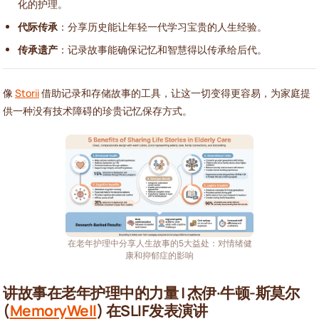
化的护理。
代际传承
：分享历史能让年轻一代学习宝贵的人生经验。
传承遗产
：记录故事能确保记忆和智慧得以传承给后代。
像
Storii
借助记录和存储故事的工具，让这一切变得更容易，为家庭提
供一种没有技术障碍的珍贵记忆保存方式。
在老年护理中分享人生故事的5大益处：对情绪健
康和抑郁症的影响
讲故事在老年护理中的力量 | 杰伊·牛顿-斯莫尔
(
MemoryWell
) 在SLIF发表演讲