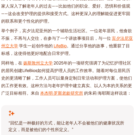
家人深入了解老年人的过去——比如他们的职业、爱好、恐惧和价值观
——这会改变护理的提供和接受方式。这种更深入的理解能促进更牢固
的联系和更个性化的护理。
举个例子，宾夕法尼亚州的一个辅助生活社区。一位老年居民，他食欲
不振，不再与人交往，在参与了一个讲故事项目后，与一位
宾夕法尼亚
州立大学
学生一起创作他的
LifeBio
。通过分享他的故事，他重获了目
标感，这使得他更好地配合日常护理。
同样地，在
扬斯敦州立大学
2025年的一项研究强调了为记忆护理社区
的居民创建LifeBios如何提高护理人员的工作效率。随着对每位居民历
史的更清晰了解，工作人员可以量身定制日常活动和护理方案，使他们
的工作更有效。这种方法与老年护理中建立真实、以人为本的关系的更
广泛目标相符。来自
本杰明·罗斯老龄研究所
的朱莉·海耶斯这样说道：
“回忆是一种极好的方式，能让老年人不会被他们的健康状况所
定义，而是被他们的个性所定义。”