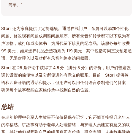
简单。”
Storii 还为家庭提供了定制选项。通过在线门户，亲属可以添加个性化
问题、修改现有问题或调整问题顺序。所有录音和转录都可以下载为有
声读物，或打印成实体书，为后代留下珍贵的纪念品。该服务每年收费
99 美元，如果选择礼品盒选项则为 119 美元，其中包括每周三次预定通
话、无限次呼入以及对所有录音的终身访问权限。
Storii 在 26 条评论中获得了 4.8 分（满分 5 分）的评价，用户们普遍强
调其设置的简便性以及它所促进的有意义的联系。目前，Storii 提供英
语和西班牙语的通话和提示，但用户可以用任何语言录制他们的答案，
确保每个故事都能在家族传承中找到自己的位置。
总结
在老年护理中分享人生故事不仅仅是保存记忆，它还能直接提升老年人
的幸福感。讲故事有助于老年人处理情绪，与护理人员建立有意义的联
系，并让他们感受到自己的经历真正有价值。研究表明，人生故事活动