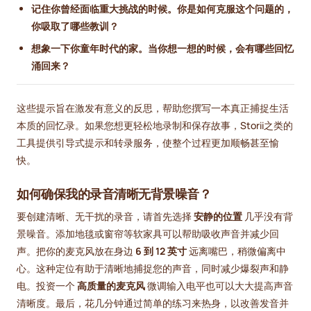
记住你曾经面临重大挑战的时候。你是如何克服这个问题的，
你吸取了哪些教训？
想象一下你童年时代的家。当你想一想的时候，会有哪些回忆
涌回来？
这些提示旨在激发有意义的反思，帮助您撰写一本真正捕捉生活
本质的回忆录。如果您想更轻松地录制和保存故事，Storii之类的
工具提供引导式提示和转录服务，使整个过程更加顺畅甚至愉
快。
如何确保我的录音清晰无背景噪音？
要创建清晰、无干扰的录音，请首先选择
安静的位置
几乎没有背
景噪音。添加地毯或窗帘等软家具可以帮助吸收声音并减少回
声。把你的麦克风放在身边
6 到 12 英寸
远离嘴巴，稍微偏离中
心。这种定位有助于清晰地捕捉您的声音，同时减少爆裂声和静
电。投资一个
高质量的麦克风
微调输入电平也可以大大提高声音
清晰度。最后，花几分钟通过简单的练习来热身，以改善发音并