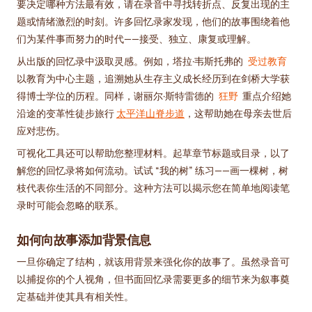
要决定哪种方法最有效，请在录音中寻找转折点、反复出现的主
题或情绪激烈的时刻。许多回忆录家发现，他们的故事围绕着他
们为某件事而努力的时代——接受、独立、康复或理解。
从出版的回忆录中汲取灵感。例如，塔拉·韦斯托弗的
受过教育
以教育为中心主题，追溯她从生存主义成长经历到在剑桥大学获
得博士学位的历程。同样，谢丽尔·斯特雷德的
狂野
重点介绍她
沿途的变革性徒步旅行
太平洋山脊步道
，这帮助她在母亲去世后
应对悲伤。
可视化工具还可以帮助您整理材料。起草章节标题或目录，以了
解您的回忆录将如何流动。试试 “我的树” 练习——画一棵树，树
枝代表你生活的不同部分。这种方法可以揭示您在简单地阅读笔
录时可能会忽略的联系。
如何向故事添加背景信息
一旦你确定了结构，就该用背景来强化你的故事了。虽然录音可
以捕捉你的个人视角，但书面回忆录需要更多的细节来为叙事奠
定基础并使其具有相关性。