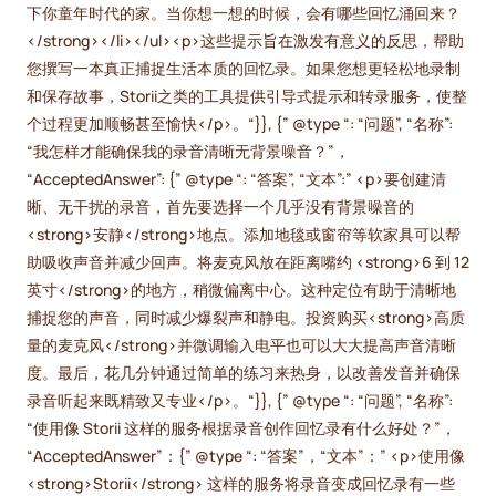
下你童年时代的家。当你想一想的时候，会有哪些回忆涌回来？
</strong></li></ul><p>这些提示旨在激发有意义的反思，帮助
您撰写一本真正捕捉生活本质的回忆录。如果您想更轻松地录制
和保存故事，Storii之类的工具提供引导式提示和转录服务，使整
个过程更加顺畅甚至愉快</p>。“}}, {” @type “: “问题”, “名称”:
“我怎样才能确保我的录音清晰无背景噪音？”，
“AcceptedAnswer”: {” @type “: “答案”, “文本”:” <p>要创建清
晰、无干扰的录音，首先要选择一个几乎没有背景噪音的
<strong>安静</strong>地点。添加地毯或窗帘等软家具可以帮
助吸收声音并减少回声。将麦克风放在距离嘴约 <strong>6 到 12
英寸</strong>的地方，稍微偏离中心。这种定位有助于清晰地
捕捉您的声音，同时减少爆裂声和静电。投资购买<strong>高质
量的麦克风</strong>并微调输入电平也可以大大提高声音清晰
度。最后，花几分钟通过简单的练习来热身，以改善发音并确保
录音听起来既精致又专业</p>。“}}, {” @type “: “问题”, “名称”:
“使用像 Storii 这样的服务根据录音创作回忆录有什么好处？”，
“AcceptedAnswer”：{” @type “: “答案”，“文本”：” <p>使用像
<strong>Storii</strong> 这样的服务将录音变成回忆录有一些