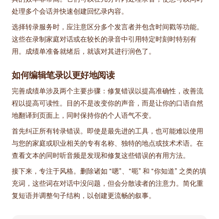
处理多个会话并快速创建回忆录内容。
选择转录服务时，应注意区分多个发言者并包含时间戳等功能。
这些在录制家庭对话或在较长的录音中引用特定时刻时特别有
用。成绩单准备就绪后，就该对其进行润色了。
如何编辑笔录以更好地阅读
完善成绩单涉及两个主要步骤：修复错误以提高准确性，改善流
程以提高可读性。目的不是改变你的声音，而是让你的口语自然
地翻译到页面上，同时保持你的个人语气不变。
首先纠正所有转录错误。即使是最先进的工具，也可能难以使用
与您的家庭或职业相关的专有名称、独特的地点或技术术语。在
查看文本的同时听音频是发现和修复这些错误的有用方法。
接下来，专注于风格。删除诸如 “嗯”、“呃” 和 “你知道” 之类的填
充词，这些词在对话中没问题，但会分散读者的注意力。简化重
复短语并调整句子结构，以创建更流畅的叙事。