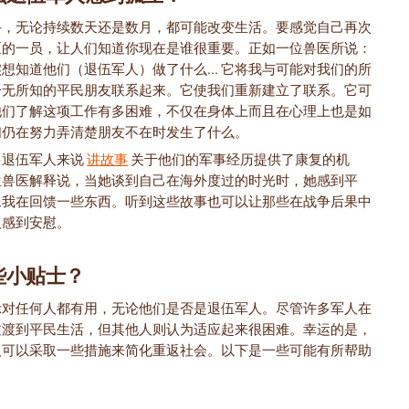
斗，无论持续数天还是数月，都可能改变生活。要感觉自己再次
区的一员，让人们知道你现在是谁很重要。正如一位兽医所说：
想知道他们（退伍军人）做了什么... 它将我与可能对我们的所
一无所知的平民朋友联系起来。它使我们重新建立了联系。它可
他们了解这项工作有多困难，不仅在身体上而且在心理上也是如
们仍在努力弄清楚朋友不在时发生了什么。
多退伍军人来说
讲故事
关于他们的军事经历提供了康复的机
位兽医解释说，当她谈到自己在海外度过的时光时，她感到平
像我在回馈一些东西。听到这些故事也可以让那些在战争后果中
人感到安慰。
些小贴士？
示对任何人都有用，无论他们是否是退伍军人。尽管许多军人在
过渡到平民生活，但其他人则认为适应起来很困难。幸运的是，
人可以采取一些措施来简化重返社会。以下是一些可能有所帮助
。