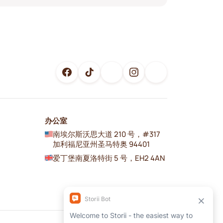
办公室
南埃尔斯沃思大道 210 号，#317
加利福尼亚州圣马特奥 94401
爱丁堡南夏洛特街 5 号，EH2 4AN