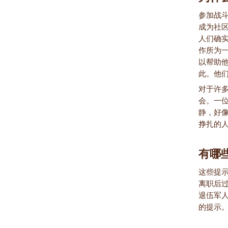
参加战
成为社
人们确实
作所为
以帮助
此。他
对于许
会。一
静，好
挣扎的
有哪
这些提
离职后
退伍军
的提示