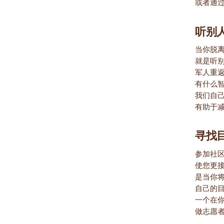
或者通
听别
当你脱
就是听
军人重
有什么
我们自
有助于
寻找
参加社
使您更
是当你
自己的
一个在
做志愿