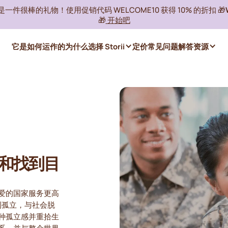
ii 是一件很棒的礼物！使用促销代码 WELCOME10 获得 10% 的折扣 🎁
🎁
开始吧
它是如何运作的
为什么选择 Storii
定价
常见问题解答
资源
和找到目
爱的国家服务更高
到孤立，与社会脱
种孤立感并重拾生