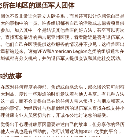
您所在地区的退伍军人团体
人团体不仅非常适合建立人际关系，而且还可以让你感觉自己是
更大的事物中的一员。许多组织都有自己的活动或志愿者项目供
人参加。加入其中一个是结识其他兽医的好方法，甚至可以再次
标。查找离您最近的弗吉尼亚州医院，看看附近是否有退伍军人
体。他们自己在医院提供这些服务的情况并不少见，这样兽医出
重新站起来。诸如VFW和American Legion之类的组织通常在
个城镇都有分支机构，并为退伍军人提供会议和其他社交活动。
你的故事
正在应对任何程度的抑郁、焦虑或自杀念头，那么谈论它可能符
最大利益。度过一些艰难的时刻意味着与他人共享。有几种方法
到这一点，而不会觉得自己在给任何人带来负担：与朋友和家人
扰你的事情。为经历过与您相似经历的退伍军人查找在线支持小
心理健康专业人员密切合作，开诚布公地讨论您的感受。
不觉得出于心理健康原因需要讲述自己的故事，但分享你的经历
他人来说也是有帮助的。你可以通过诸如Storii之类的平台，