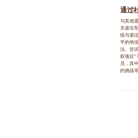
通过
与其他
关退伍
线与退
平的绝
法。尝试
权项目”
员，其
的挑战