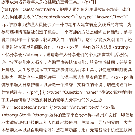
故事成为培养老年人身心健康的宝贵工具。</p>"}},
{"@type":"Question","name":"护理人员如何利用讲故事来增进与老年
人的沟通和关系？","acceptedAnswer":{"@type":"Answer","text":"
<p>讲故事为护理人员提供了一种与老年人建立有意义联系的方式，为
参与感和情感福祉创造了机会。一个有趣的方法是组织团体活动，参与
者共同创作一个故事，轮流加入自己的情节。这不仅能激发创造力，还
能促进社交互动和团队合作。</p> <p>另一种有效的方法是<strong>
回忆分享会</strong>，邀请老年人分享他们的个人故事或生活记忆。
这些分享会能令人振奋，有助于改善认知功能，培养情感健康，并培养
归属感。人生故事提示或主题故事讲述活动等工具可以使这些时刻更具
影响力，帮助老年人回忆往事，加深与家人和朋友的联系。</p> <p>将
讲故事融入日常护理可以营造一个温馨、支持性的环境，增进沟通并培
养情感纽带。</p>"}},{"@type":"Question","name":"像Storii这样的数
字工具如何帮助不熟悉科技的老年人分享他们的人生故
事？","acceptedAnswer":{"@type":"Answer","text":"<p>像
<strong>Storii</strong>这样的数字平台设计得非常用户友好，即使是
不太适应现代科技的老年人也能轻松使用。凭借易于导航的界面、大字
体易读文本以及自动电话呼叫选项等功能，用户无需智能手机或互联网