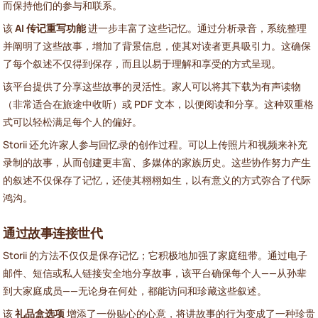
而保持他们的参与和联系。
该
AI 传记重写功能
进一步丰富了这些记忆。通过分析录音，系统整理
并阐明了这些故事，增加了背景信息，使其对读者更具吸引力。这确保
了每个叙述不仅得到保存，而且以易于理解和享受的方式呈现。
该平台提供了分享这些故事的灵活性。家人可以将其下载为有声读物
（非常适合在旅途中收听）或 PDF 文本，以便阅读和分享。这种双重格
式可以轻松满足每个人的偏好。
Storii 还允许家人参与回忆录的创作过程。可以上传照片和视频来补充
录制的故事，从而创建更丰富、多媒体的家族历史。这些协作努力产生
的叙述不仅保存了记忆，还使其栩栩如生，以有意义的方式弥合了代际
鸿沟。
通过故事连接世代
Storii 的方法不仅仅是保存记忆；它积极地加强了家庭纽带。通过电子
邮件、短信或私人链接安全地分享故事，该平台确保每个人——从孙辈
到大家庭成员——无论身在何处，都能访问和珍藏这些叙述。
该
礼品盒选项
增添了一份贴心的心意，将讲故事的行为变成了一种珍贵