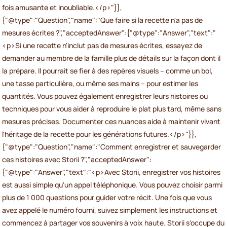
fois amusante et inoubliable.</p>"}},
{"@type":"Question","name":"Que faire si la recette n'a pas de
mesures écrites ?","acceptedAnswer":{"@type":"Answer","text":"
<p>Si une recette n'inclut pas de mesures écrites, essayez de
demander au membre de la famille plus de détails sur la façon dont il
la prépare. Il pourrait se fier à des repères visuels – comme un bol,
une tasse particulière, ou même ses mains – pour estimer les
quantités. Vous pouvez également enregistrer leurs histoires ou
techniques pour vous aider à reproduire le plat plus tard, même sans
mesures précises. Documenter ces nuances aide à maintenir vivant
l'héritage de la recette pour les générations futures.</p>"}},
{"@type":"Question","name":"Comment enregistrer et sauvegarder
ces histoires avec Storii ?","acceptedAnswer":
{"@type":"Answer","text":"<p>Avec Storii, enregistrer vos histoires
est aussi simple qu'un appel téléphonique. Vous pouvez choisir parmi
plus de 1 000 questions pour guider votre récit. Une fois que vous
avez appelé le numéro fourni, suivez simplement les instructions et
commencez à partager vos souvenirs à voix haute. Storii s'occupe du