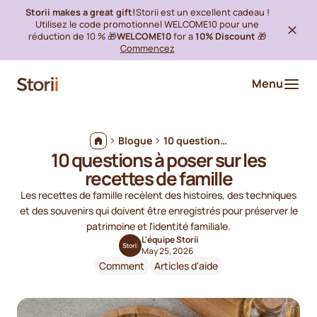
Storii makes a great gift!
Storii est un excellent cadeau !
Utilisez le code promotionnel WELCOME10 pour une
réduction de 10 % 🎁
WELCOME10
for a
10% Discount
🎁
Commencez
Menu
Blogue
10 questions à poser sur les recettes de famille
10 questions à poser sur les
recettes de famille
Les recettes de famille recèlent des histoires, des techniques
et des souvenirs qui doivent être enregistrés pour préserver le
patrimoine et l'identité familiale.
L'équipe Storii
May 25, 2026
Comment
Articles d'aide