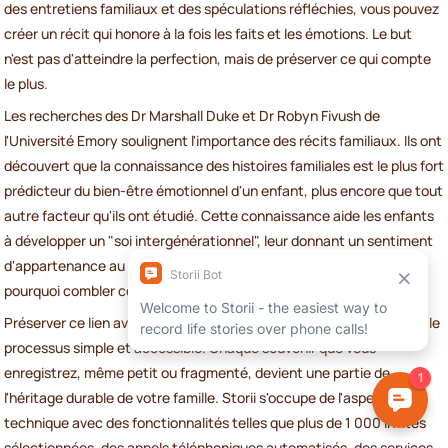
des entretiens familiaux et des spéculations réfléchies, vous pouvez
créer un récit qui honore à la fois les faits et les émotions. Le but
n'est pas d'atteindre la perfection, mais de préserver ce qui compte
le plus.
Les recherches des Dr Marshall Duke et Dr Robyn Fivush de
l'Université Emory soulignent l'importance des récits familiaux. Ils ont
découvert que la connaissance des histoires familiales est le plus fort
prédicteur du bien-être émotionnel d'un enfant, plus encore que tout
autre facteur qu'ils ont étudié. Cette connaissance aide les enfants
à développer un "soi intergénérationnel", leur donnant un sentiment
d'appartenance au sein d'une histoire plus vaste et durable. C'est
pourquoi combler ces lacunes est si impactant.
Préserver ce lien avec nos racines nécessite des outils qui rendent le
processus simple et accessible. Chaque souvenir que vous
enregistrez, même petit ou fragmenté, devient une partie de
l'héritage durable de votre famille. Storii s'occupe de l'aspect
technique avec des fonctionnalités telles que plus de 1 000 invites
sélectionnées, des appels téléphoniques automatisés, des services