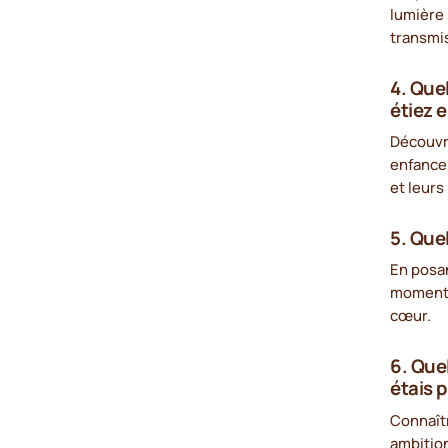
lumière 
transmi
4. Que
étiez 
Découvri
enfance
et leurs
5. Quel
En posan
moment d
cœur.
6. Quel
étais p
Connaîtr
ambition