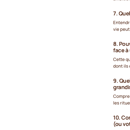
7. Quel
Entendre
vie peu
8. Pou
face à 
Cette qu
dont ils
9. Que
grandi
Comprend
les ritu
10. Co
(ou vo