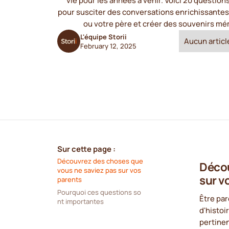
vie pour les années à venir. Voici 20 questio
pour susciter des conversations enrichissante
ou votre père et créer des souvenirs m
L'équipe Storii
Aucun article
February 12, 2025
Sur cette page :
Découvrez des choses que 
Décou
vous ne saviez pas sur vos 
sur v
parents
Pourquoi ces questions so
Être par
nt importantes
d'histoi
pertinen