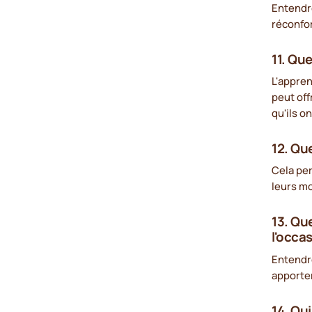
Entendre
réconfor
11. Que
L'appre
peut off
qu'ils o
12. Que
Cela per
leurs m
13. Qu
l'occa
Entendre
apporter
14. Qu