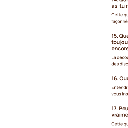
as-tu 
Cette qu
façonné 
15. Qu
toujou
encore
La décou
des disc
16. Que
Entendre
vous ins
17. Pe
vraime
Cette qu