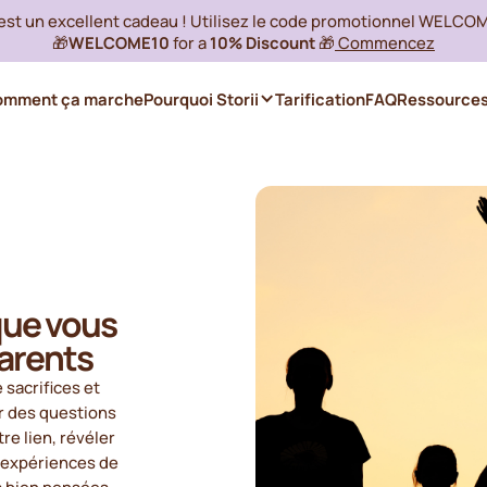
 est un excellent cadeau ! Utilisez le code promotionnel WELCO
🎁
WELCOME10
for a
10% Discount
🎁
Commencez
omment ça marche
Pourquoi Storii
Tarification
FAQ
Ressource
que vous
parents
 sacrifices et
er des questions
re lien, révéler
s expériences de