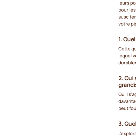
leurs po
pour les
suscite
votre p
1. Que
Cette q
lequel v
durable
2. Qui 
grandi
Qu'il s'
davantag
peut fou
3. Quel
L'explor