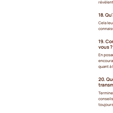
révèlent
18. Qu'
Cela leu
connaiss
19. Co
vous ?
En posa
encourag
quant à 
20. Qu
transm
Terminer
conseils
toujours