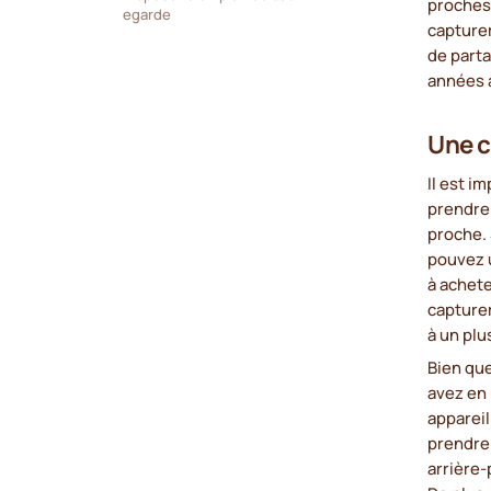
proches
egarde
capturer
de parta
années à
Une c
Il est i
prendre 
proche. 
pouvez u
à achete
capture
à un pl
Bien que
avez en 
appareil
prendre 
arrière-