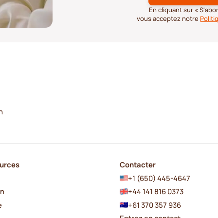
En cliquant sur « S'ab
vous acceptez notre
Politi
n
urces
Contacter
+1 (650) 445-4647
en
+44 141 816 0373
e
+61 370 357 936
Entrez en contact