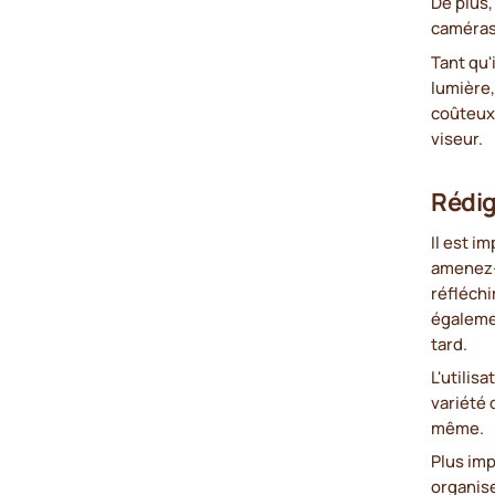
De plus
caméras
Tant qu'
lumière,
coûteux.
viseur.
Rédig
Il est 
amenez-l
réfléchi
égalemen
tard.
L'utilis
variété 
même.
Plus imp
organise