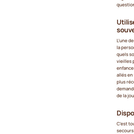
question
Utili
souve
L'une de
la perso
quels so
vieilles
enfance,
allés en
plus réc
demande
de la jo
Dispo
C'est to
secours.