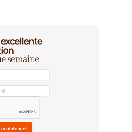
excellente
tion
que semaine