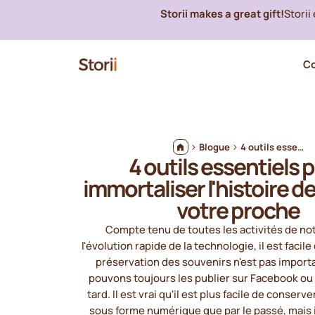
Storii makes a great gift!
Storii
C
Blogue
4 outils essentiels pour immortaliser l'histoire de la vie de votre proche
4 outils essentiels 
immortaliser l'histoire de
votre proche
Compte tenu de toutes les activités de not
l'évolution rapide de la technologie, il est facil
préservation des souvenirs n'est pas import
pouvons toujours les publier sur Facebook ou
tard. Il est vrai qu'il est plus facile de conser
sous forme numérique que par le passé, mais i