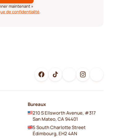
onner maintenant »
que de confidentialité
.
Bureaux
210 S Ellsworth Avenue, #317
San Mateo, CA 94401
5 South Charlotte Street
Édimbourg, EH2 4AN