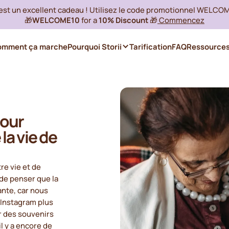
 est un excellent cadeau ! Utilisez le code promotionnel WELCO
🎁
WELCOME10
for a
10% Discount
🎁
Commencez
omment ça marche
Pourquoi Storii
Tarification
FAQ
Ressource
pour
 la vie de
re vie et de
e de penser que la
ante, car nous
 Instagram plus
ver des souvenirs
l y a encore de