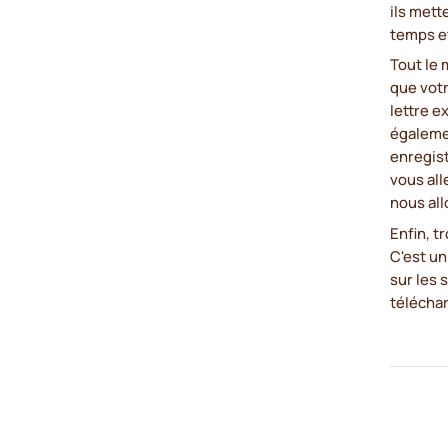
ils mett
temps et
Tout le 
que votr
lettre e
égalemen
enregis
vous all
nous all
Enfin, t
C'est u
sur les 
télécha