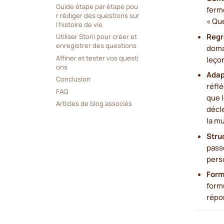
Guide étape par étape pou
ferm
r rédiger des questions sur 
« Qu
l'histoire de vie
Regr
Utiliser Storii pour créer et 
enregistrer des questions
domai
Affiner et tester vos questi
leçon
ons
Adap
Conclusion
réfl
FAQ
que 
Articles de blog associés
décl
la m
Stru
pass
pers
Form
form
répo