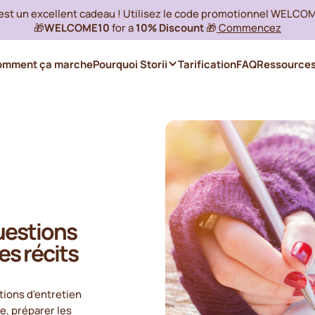
 est un excellent cadeau ! Utilisez le code promotionnel WELCO
🎁
WELCOME10
for a
10% Discount
🎁
Commencez
omment ça marche
Pourquoi Storii
Tarification
FAQ
Ressource
uestions
es récits
tions d'entretien
e, préparer les