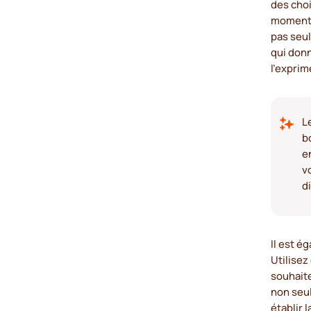
des choi
moments
pas seul
qui don
l'exprim
L
b
e
v
d
Il est é
Utilisez
souhaite
non seu
établir 