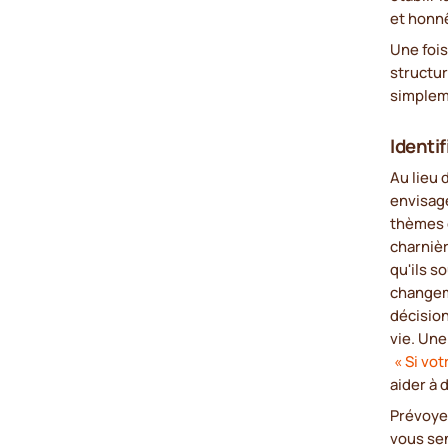
et honn
Une fois
structur
simplem
Identif
Au lieu 
envisag
thèmes c
charnièr
qu'ils 
changem
décision
vie. Une
« Si vot
aider à 
Prévoyez
vous sen