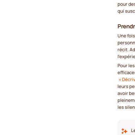
pour des
qui susc
Prendr
Une fois
personna
récit. A
l'expéri
Pour les
efficac
« Décri
leurs pe
avoir be
pleinem
les sile
L