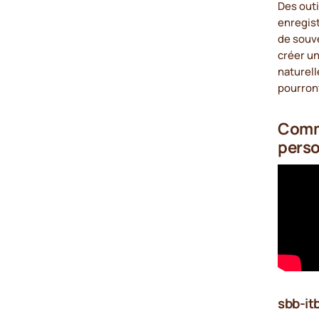
Des out
enregist
de souve
créer u
naturell
pourront
Comme
pers
sbb-it