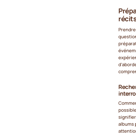
Prépa
récits
Prendre 
question
prépara
événemen
expérien
d'aborde
compren
Recher
interr
Commenc
possible
signifie
albums p
attentio