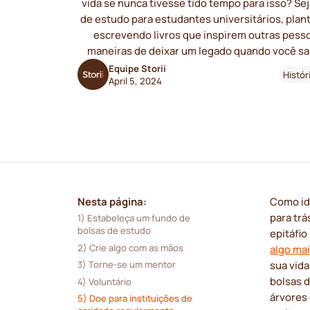
vida se nunca tivesse tido tempo para isso? Sej
de estudo para estudantes universitários, plan
escrevendo livros que inspirem outras pesso
maneiras de deixar um legado quando você sa
Equipe Storii
Histór
April 5, 2024
Nesta página:
Como id
para tr
1) Estabeleça um fundo de 
bolsas de estudo
epitáfio
2) Crie algo com as mãos
algo ma
sua vida
3) Torne-se um mentor
bolsas d
4) Voluntário
árvores
5) Doe para instituições de 