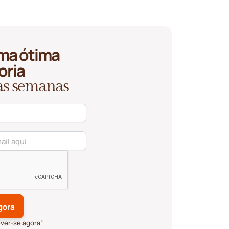
ma ótima
oria
 as semanas
ever-se agora”