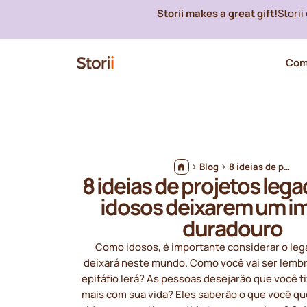
Storii makes a great gift!
Stori
Com
Blog
8 ideias de projetos legados para idosos deixarem um impacto duradouro
8 ideias de projetos leg
idosos deixarem um i
duradouro
Como idosos, é importante considerar o le
deixará neste mundo. Como você vai ser lemb
epitáfio lerá? As pessoas desejarão que você ti
mais com sua vida? Eles saberão o que você que