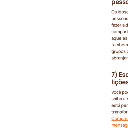
pess
Os idoso
pessoas
fazer a 
comparti
aqueles
também 
grupos 
abranja
7) Es
liçõe
Você po
saiba um
está pe
transfo
Compart
mensage