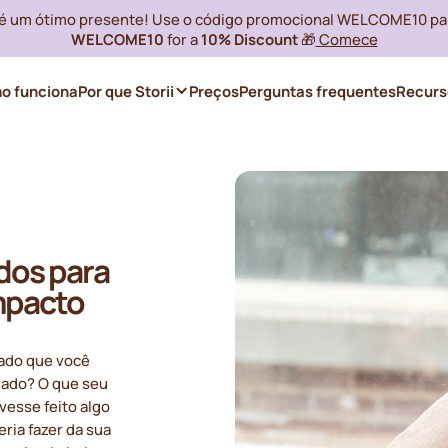
i é um ótimo presente! Use o código promocional WELCOME10 pa
WELCOME10
for a
10% Discount
🎁
Comece
o funciona
Por que Storii
Preços
Perguntas frequentes
Recurs
ados para
mpacto
gado que você
rado? O que seu
vesse feito algo
ria fazer da sua