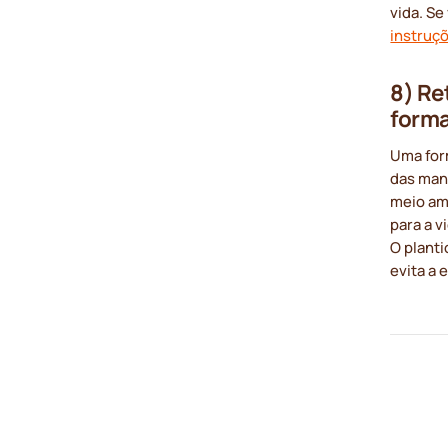
vida. Se
instruçõ
8) Re
form
Uma for
das mane
meio am
para a 
O planti
evita a 