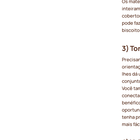
Os mate
inteiram
coberto
pode faz
biscoito
3) To
Precisam
orienta
lhes dá 
conjunt
Você ta
conecta
benéfico
oportun
tenha pr
mais fác