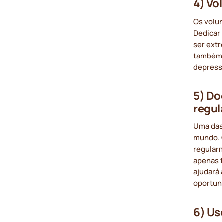
4) Vo
Os volun
Dedicar
ser extr
também 
depress
5) Do
regu
Uma das
mundo. 
regularm
apenas 
ajudará
oportun
6) Us