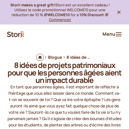
Storii makes a great gift!
Storii est un excellent cadeau !
Utilisez le code promotionnel WELCOME10 pour une
réduction de 10 % 🎁
WELCOME10
for a
10% Discount
🎁
Commencez
Menu
Blogue
8 idées de projets patrimoniaux pour que les personnes âgées aient un impact durable
8 idées de projets patrimoniaux
pour que les personnes âgées aient
un impact durable
En tant que personnes âgées, il est important de réfléchir à
l'héritage que vous allez laisser dans ce monde. Comment va-
t-on se souvenir de toi ? Que va lire votre épitaphe ? Les gens
auront-ils aimé que vous ayez fait quelque chose de plus de
votre vie ? Sauront-ils ce que tu voulais faire de ta vie si tu n'y
parvenais jamais ? Qu'il s'agisse de créer des bourses d'études
pour les étudiants, de planter des arbres ou d'écrire des livres